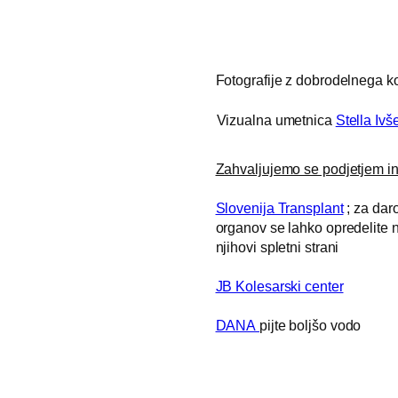
Fotografije z dobrodelnega k
Vizualna umetnica
Stella Iv
Zahvaljujemo se podjetjem in 
Slovenija Transplant
; za dar
organov se lahko opredelite 
njihovi spletni strani
JB Kolesarski center
DANA
pijte boljšo vodo