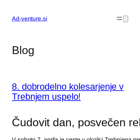
Preskoči
na
Ad-venture.si
vsebino
Blog
8. dobrodelno kolesarjenje v
Trebnjem uspelo!
Čudovit dan, posvečen rek
V soboto 7. aprila je ceste v okolici Trebnjega p