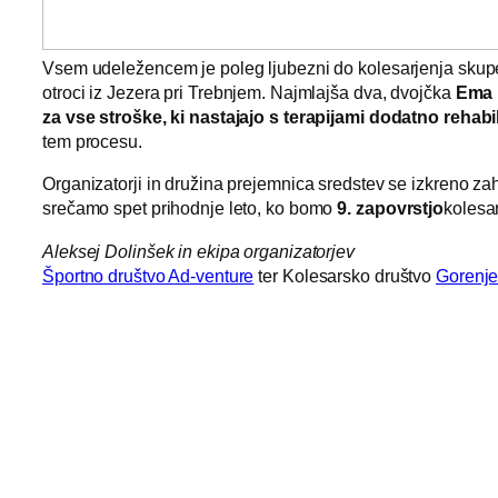
Vsem udeležencem je poleg ljubezni do kolesarjenja skupen
otroci iz Jezera pri Trebnjem. Najmlajša dva, dvojčka
Ema i
za vse stroške, ki nastajajo s terapijami dodatno rehabil
tem procesu.
Organizatorji in družina prejemnica sredstev se izkreno za
srečamo spet prihodnje leto, ko bomo
9. zapovrstjo
kolesa
Aleksej Dolinšek in ekipa organizatorjev
Športno društvo Ad-venture
ter Kolesarsko društvo
Gorenje