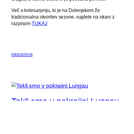
Več o kolesarjenju, ki je na Dolenjskem že
tradicionalna otvoritev sezone, najdete na strani z
razpisom
TUKAJ
09/03/2018
Tekli smo v pokrajini Lungau
Na kulturni praznik smo tekli po avstrijski pokrajini
Lungau. Le 2 uri vožnje iz Ljubljane se v teh dneh