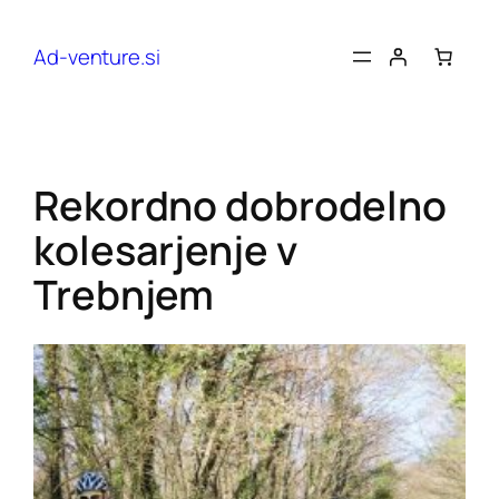
Preskoči
na
Ad-venture.si
vsebino
Rekordno dobrodelno
kolesarjenje v
Trebnjem