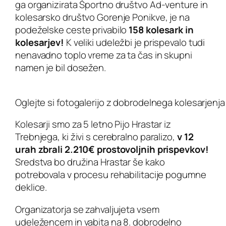
ga organizirata Športno društvo Ad-venture in
kolesarsko društvo Gorenje Ponikve, je na
podeželske ceste privabilo
158 kolesark in
kolesarjev!
K veliki udeležbi je prispevalo tudi
nenavadno toplo vreme za ta čas in skupni
namen je bil dosežen.
Oglejte si fotogalerijo z dobrodelnega kolesarjenja –
Kolesarji smo za 5 letno Pijo Hrastar iz
Trebnjega, ki živi s cerebralno paralizo,
v 12
urah zbrali 2.210€ prostovoljnih prispevkov!
Sredstva bo družina Hrastar še kako
potrebovala v procesu rehabilitacije pogumne
deklice.
Organizatorja se zahvaljujeta vsem
udeležencem in vabita na 8. dobrodelno