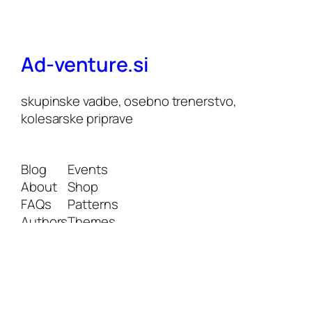
Ad-venture.si
skupinske vadbe, osebno trenerstvo,
kolesarske priprave
Blog
Events
About
Shop
FAQs
Patterns
Authors
Themes
Twenty Twenty-Five
Designed with
WordPress