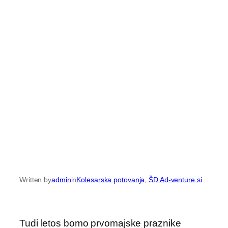
Written by
admin
in
Kolesarska potovanja
, 
ŠD Ad-venture.si
Tudi letos bomo prvomajske praznike