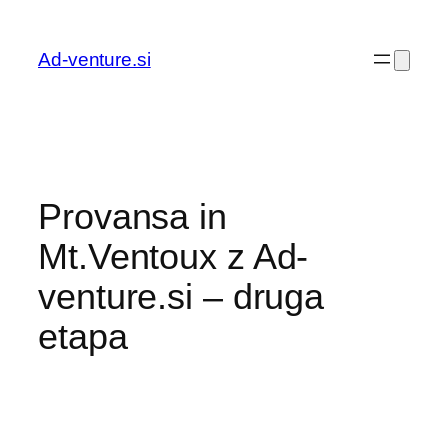
Preskoči
na
Ad-venture.si
vsebino
Provansa in
Mt.Ventoux z Ad-
venture.si – druga
etapa