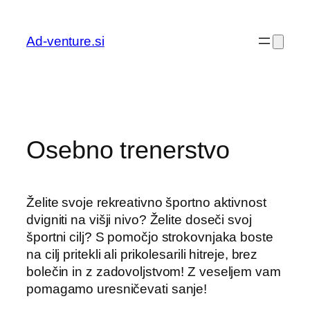
Preskoči
na
Ad-venture.si
vsebino
Osebno trenerstvo
Želite svoje rekreativno športno aktivnost
dvigniti na višji nivo? Želite doseči svoj
športni cilj? S pomočjo strokovnjaka boste
na cilj pritekli ali prikolesarili hitreje, brez
bolečin in z zadovoljstvom! Z veseljem vam
pomagamo uresničevati sanje!