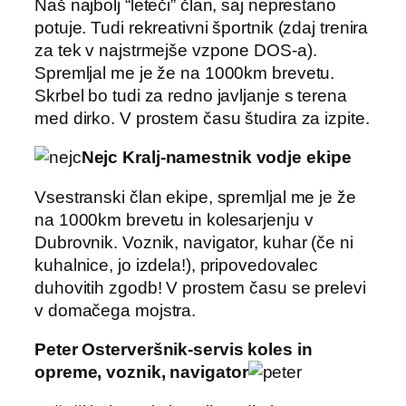
Naš najbolj “leteči” član, saj neprestano
potuje. Tudi rekreativni športnik (zdaj trenira
za tek v najstrmejše vzpone DOS-a).
Spremljal me je že na 1000km brevetu.
Skrbel bo tudi za redno javljanje s terena
med dirko. V prostem času študira za izpite.
Nejc Kralj-namestnik vodje ekipe
Vsestranski član ekipe, spremljal me je že
na 1000km brevetu in kolesarjenju v
Dubrovnik. Voznik, navigator, kuhar (če ni
kuhalnice, jo izdela!), pripovedovalec
duhovitih zgodb! V prostem času se prelevi
v domačega mojstra.
Peter Osterveršnik-servis koles in
opreme, voznik, navigator