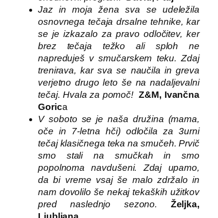
Jaz in moja žena sva se udeležila
osnovnega tečaja drsalne tehnike, kar
se je izkazalo za pravo odločitev, ker
brez tečaja težko ali sploh ne
napreduješ v smučarskem teku. Zdaj
trenirava, kar sva se naučila in greva
verjetno drugo leto še na nadaljevalni
tečaj. Hvala za pomoč!
Z&M, Ivančna
Goric
a
V soboto se je naša družina (mama,
oče in 7-letna hči) odločila za 3urni
tečaj klasičnega teka na smučeh. Prvič
smo stali na smučkah in smo
popolnoma navdušeni. Zdaj upamo,
da bi vreme vsaj še malo zdržalo in
nam dovolilo še nekaj tekaških užitkov
pred naslednjo sezono.
Željka,
Ljubljana