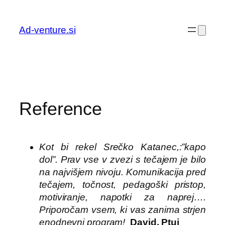
Preskoči
na
Ad-venture.si
vsebino
Reference
Kot bi rekel Srečko Katanec,:”kapo
dol”. Prav vse v zvezi s tečajem je bilo
na najvišjem nivoju. Komunikacija pred
tečajem, točnost, pedagoški pristop,
motiviranje, napotki za naprej….
Priporočam vsem, ki vas zanima strjen
enodnevni program!
David, Ptuj