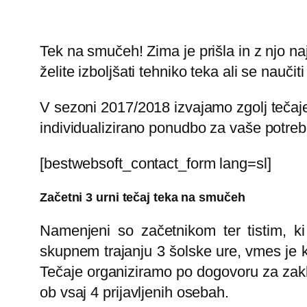
Tek na smučeh! Zima je prišla in z njo n
želite izboljšati tehniko teka ali se nauč
V sezoni 2017/2018 izvajamo zgolj tečaje
individualizirano ponudbo za vaše potreb
[bestwebsoft_contact_form lang=sl]
Začetni 3 urni tečaj teka na smučeh
Namenjeni so začetnikom ter tistim, ki
skupnem trajanju 3 šolske ure, vmes je k
Tečaje organiziramo po dogovoru za zakl
ob vsaj 4 prijavljenih osebah.