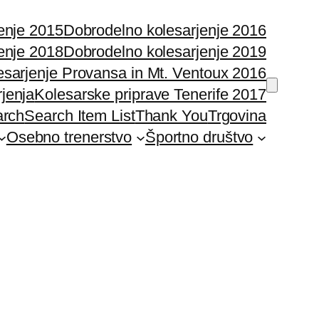
enje 2015
Dobrodelno kolesarjenje 2016
enje 2018
Dobrodelno kolesarjenje 2019
esarjenje Provansa in Mt. Ventoux 2016
rjenja
Kolesarske priprave Tenerife 2017
arch
Search Item List
Thank You
Trgovina
Osebno trenerstvo
Športno društvo