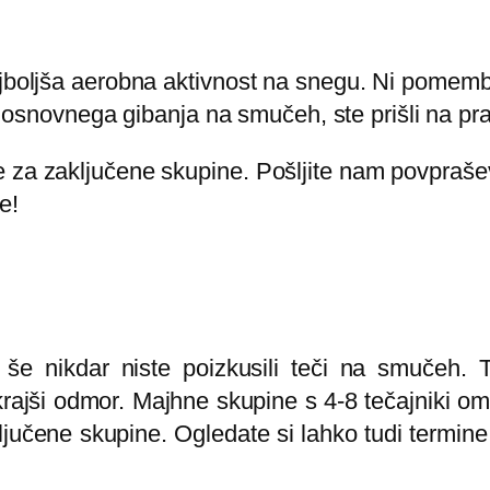
ajboljša aerobna aktivnost na snegu. Ni pomembn
iti osnovnega gibanja na smučeh, ste prišli na pr
 za zaključene skupine. Pošljite nam povpraše
e!
 še nikdar niste poizkusili teči na smučeh. 
rajši odmor. Majhne skupine s 4-8 tečajniki omo
jučene skupine. Ogledate si lahko tudi termine