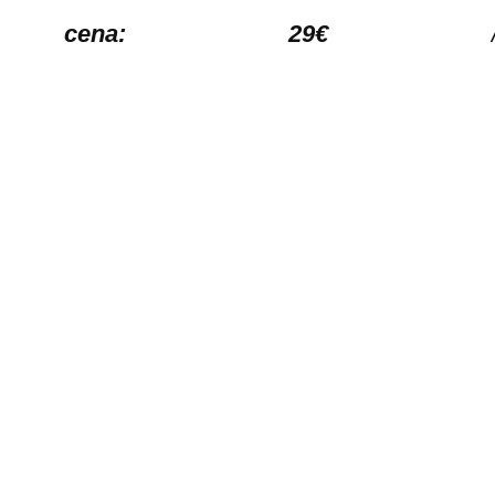
cena: 29€
/ose