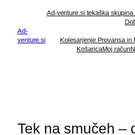
Preskoči
Ad-venture.si tekaška skupina
na
Dob
vsebino
Ad-
venture.si
Kolesarjenje Provansa in
Košarica
Moj račun
N
Tek na smučeh – 