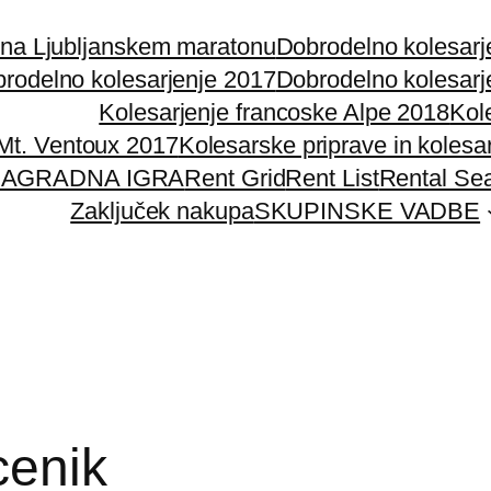
 na Ljubljanskem maratonu
Dobrodelno kolesarj
rodelno kolesarjenje 2017
Dobrodelno kolesarj
Kolesarjenje francoske Alpe 2018
Kol
 Mt. Ventoux 2017
Kolesarske priprave in kolesa
AGRADNA IGRA
Rent Grid
Rent List
Rental Se
Zaključek nakupa
SKUPINSKE VADBE
cenik