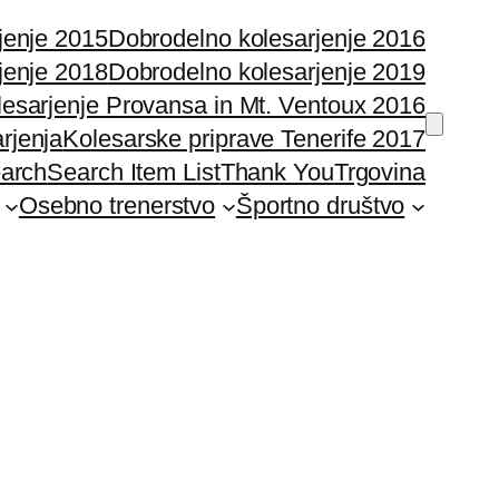
jenje 2015
Dobrodelno kolesarjenje 2016
jenje 2018
Dobrodelno kolesarjenje 2019
lesarjenje Provansa in Mt. Ventoux 2016
rjenja
Kolesarske priprave Tenerife 2017
earch
Search Item List
Thank You
Trgovina
Osebno trenerstvo
Športno društvo