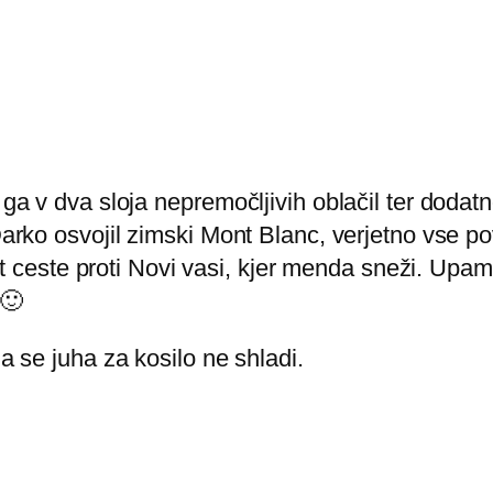
ga v dva sloja nepremočljivih oblačil ter dodatno 
 Darko osvojil zimski Mont Blanc, verjetno vse
rejat ceste proti Novi vasi, kjer menda sneži. U
 🙂
a se juha za kosilo ne shladi.