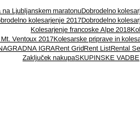
a na Ljubljanskem maratonu
Dobrodelno kolesar
brodelno kolesarjenje 2017
Dobrodelno kolesar
Kolesarjenje francoske Alpe 2018
Ko
n Mt. Ventoux 2017
Kolesarske priprave in kolesa
NAGRADNA IGRA
Rent Grid
Rent List
Rental S
Zaključek nakupa
SKUPINSKE VADBE