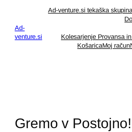
Preskoči
Ad-venture.si tekaška skupin
na
Do
vsebino
Ad-
venture.si
Kolesarjenje Provansa i
Košarica
Moj račun
Gremo v Postojno!