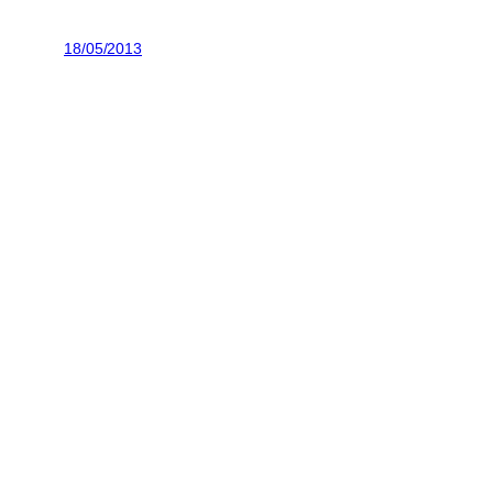
18/05/2013
Ad-venture.si
skupinske vadbe, osebno trenerstvo, kol