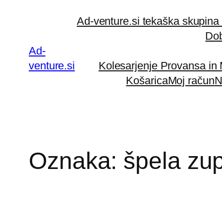
Preskoči
Ad-venture.si tekaška skupina
na
Dob
vsebino
Ad-
venture.si
Kolesarjenje Provansa in
Košarica
Moj račun
N
Oznaka:
špela zu