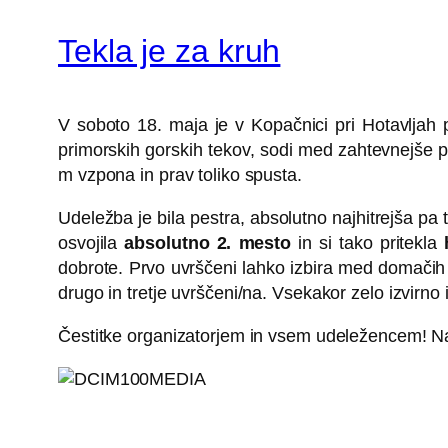
Tekla je za kruh
V soboto 18. maja je v Kopačnici pri Hotavljah 
primorskih gorskih tekov, sodi med zahtevnejše p
m vzpona in prav toliko spusta.
Udeležba je bila pestra, absolutno najhitrejša p
osvojila
absolutno 2. mesto
in si tako pritekla
dobrote. Prvo uvrščeni lahko izbira med domačih h
drugo in tretje uvrščeni/na. Vsekakor zelo izvirno 
Čestitke organizatorjem in vsem udeležencem! Nas