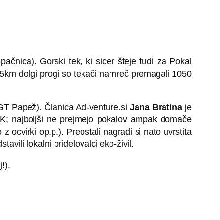
čnica). Gorski tek, ki sicer šteje tudi za Pokal
 15km dolgi progi so tekači namreč premagali 1050
KGT Papež). Članica Ad-venture.si
Jana Bratina
je
K; najboljši ne prejmejo pokalov ampak domače
ocvirki op.p.). Preostali nagradi si nato uvrstita
avili lokalni pridelovalci eko-živil.
!).