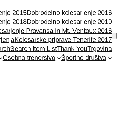
enje 2015
Dobrodelno kolesarjenje 2016
enje 2018
Dobrodelno kolesarjenje 2019
esarjenje Provansa in Mt. Ventoux 2016
rjenja
Kolesarske priprave Tenerife 2017
arch
Search Item List
Thank You
Trgovina
Osebno trenerstvo
Športno društvo