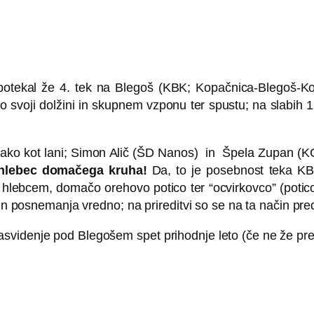
potekal že 4. tek na Blegoš (KBK; Kopačnica-Blegoš-Kopa
o svoji dolžini in skupnem vzponu ter spustu; na slabih
a tako kot lani; Simon Alič (ŠD Nanos) in Špela Zupan (
hlebec domačega kruha!
Da, to je posebnost teka KB
lebcem, domačo orehovo potico ter “ocvirkovco” (potico z 
in posnemanja vredno; na prireditvi so se na ta način predst
videnje pod Blegošem spet prihodnje leto (če ne že prej