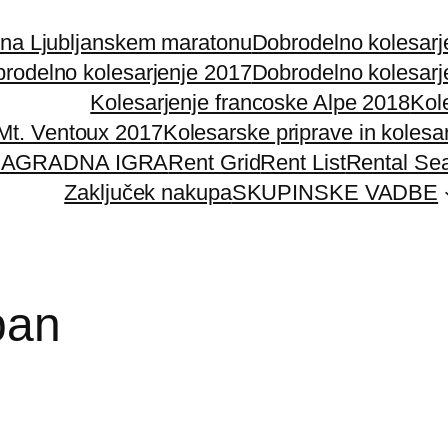
 na Ljubljanskem maratonu
Dobrodelno kolesarj
rodelno kolesarjenje 2017
Dobrodelno kolesarj
Kolesarjenje francoske Alpe 2018
Kol
 Mt. Ventoux 2017
Kolesarske priprave in kolesa
AGRADNA IGRA
Rent Grid
Rent List
Rental Se
Zaključek nakupa
SKUPINSKE VADBE
pan