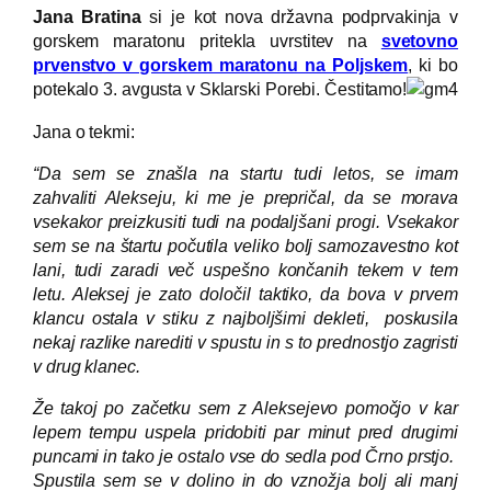
Jana Bratina
si je kot nova državna podprvakinja v
gorskem maratonu pritekla uvrstitev na
svetovno
prvenstvo v gorskem maratonu na Poljskem
, ki bo
potekalo 3. avgusta v Sklarski Porebi. Čestitamo!
Jana o tekmi:
“Da sem se znašla na startu tudi letos, se imam
zahvaliti Alekseju, ki me je prepričal, da se morava
vsekakor preizkusiti tudi na podaljšani progi. Vsekakor
sem se na štartu počutila veliko bolj samozavestno kot
lani, tudi zaradi več uspešno končanih tekem v tem
letu. Aleksej je zato določil taktiko, da bova v prvem
klancu ostala v stiku z najboljšimi dekleti, poskusila
nekaj razlike narediti v spustu in s to prednostjo zagristi
v drug klanec.
Že takoj po začetku sem z Aleksejevo pomočjo v kar
lepem tempu uspela pridobiti par minut pred drugimi
puncami in tako je ostalo vse do sedla pod Črno prstjo.
Spustila sem se v dolino in do vznožja bolj ali manj