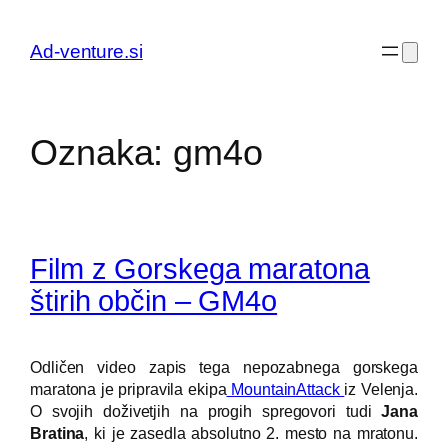
Preskoči
na
Ad-venture.si
vsebino
Oznaka:
gm4o
Film z Gorskega maratona
štirih občin – GM4o
Odličen video zapis tega nepozabnega gorskega
maratona je pripravila ekipa
MountainAttack
iz Velenja.
O svojih doživetjih na progih spregovori tudi
Jana
Bratina
, ki je zasedla absolutno 2. mesto na mratonu.