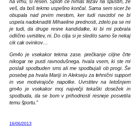
na vrhu, si rešen. Sploh če nimaš težav na spustih, že
veš, da boš tekmo uspešno končal. Sama sem sicer že
obupala nad prvim mestom, ker tudi navzdol ne bi
uspela nadoknaditi Mihaeline prednosti, zdelo pa se mi
je tudi, da druge resne kandidatke, ki bi mi pobrala
odlično uvrstitev, ni. Do cilja si je sledilo samo še nekaj
cik cak ovinkov…
Gm4o je vsekakor tekma zase. prečkanje ciljne črte
nikogar ne pusti ravnodušnega. hvala vsem, ki ste mi
poslali spodbuden sms ali me spodbujali ob progi. Še
posebej pa hvala Mariji in Alekseju za tehnični support
in vse motivirajoče napotke. Uvrstitev na letošnjem
gm4o je vsekakor moj največji tekaški dosežek in
spodbuda, da se bom v prihodnosti resneje posvetila
temu športu.”
16/06/2013