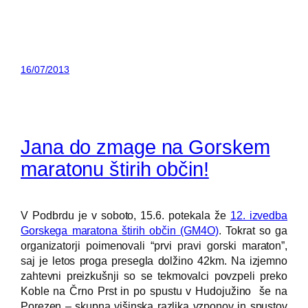
16/07/2013
Jana do zmage na Gorskem
maratonu štirih občin!
V Podbrdu je v soboto, 15.6. potekala že
12. izvedba
Gorskega maratona štirih občin (GM4O)
. Tokrat so ga
organizatorji poimenovali “prvi pravi gorski maraton”,
saj je letos proga presegla dolžino 42km. Na izjemno
zahtevni preizkušnji so se tekmovalci povzpeli preko
Koble na Črno Prst in po spustu v Hudojužino še na
Porezen – skupna višinska razlika vzponov in spustov