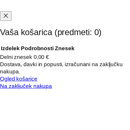
Vaša košarica
(predmeti: 0)
Izdelek
Podrobnosti
Znesek
Delni znesek
0,00 €
Izdelki
Dostava, davki in popusti, izračunani na zaključku
nakupa.
v
Ogled košarice
košarici
Na zaključek nakupa