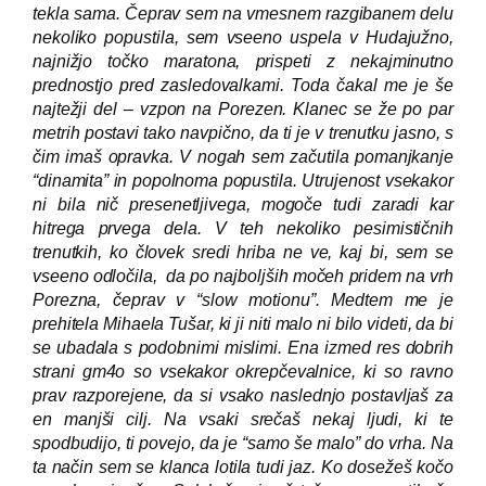
tekla sama. Čeprav sem na vmesnem razgibanem delu
nekoliko popustila, sem vseeno uspela v Hudajužno,
najnižjo točko maratona, prispeti z nekajminutno
prednostjo pred zasledovalkami. Toda čakal me je še
najtežji del – vzpon na Porezen. Klanec se že po par
metrih postavi tako navpično, da ti je v trenutku jasno, s
čim imaš opravka. V nogah sem začutila pomanjkanje
“dinamita” in popolnoma popustila. Utrujenost vsekakor
ni bila nič presenetljivega, mogoče tudi zaradi kar
hitrega prvega dela. V teh nekoliko pesimističnih
trenutkih, ko človek sredi hriba ne ve, kaj bi, sem se
vseeno odločila, da po najboljših močeh pridem na vrh
Porezna, čeprav v “slow motionu”. Medtem me je
prehitela Mihaela Tušar, ki ji niti malo ni bilo videti, da bi
se ubadala s podobnimi mislimi. Ena izmed res dobrih
strani gm4o so vsekakor okrepčevalnice, ki so ravno
prav razporejene, da si vsako naslednjo postavljaš za
en manjši cilj. Na vsaki srečaš nekaj ljudi, ki te
spodbudijo, ti povejo, da je “samo še malo” do vrha. Na
ta način sem se klanca lotila tudi jaz. Ko dosežeš kočo