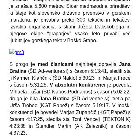
je znašala 5.600 metrov. Sicer mednarodna prireditev,
ki šteje kot slovensko državno prvenstvo v gorskem
maratonu, je privabila preko 300 tekačic in tekačev.
Izvrstna organizacija s strani Jožeta Dakskoblerja in
njegove ekipe “graparjev” vsako leto privabi več
ljubiteljev gorskega teka v Baško Grapo.
S progo je
med članicami
najhitreje opravila
Jana
Bratina
(ŠD Ad-venture.si) s časom 5:13:41, sledili sta
ji Karmen Klančnik (ŠD Naklo) 5:30:23 in Manja Frece
s časom 5:31:25.
V absolutni konkurenci
je povedla
Mihaela Tušar (ŠD Nanos Podnanos) s časom 5:02:22,
druga je bila
Jana Bratina
(ŠD Ad-ventre.si), tretja pa
Urša Trobec (KGT Papež) s časom 5:19:17. V moški
konkurenci je povedel Marjan Zupančič (KGT Papež) s
časom 4:17:25, sledila sta Toni Vencelj (TEKTONIK)
4:23:38 in Štendler Martin (AK Železniki) s časom
4:37:23.