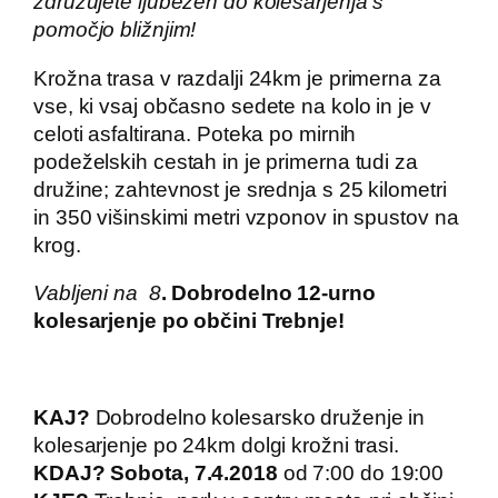
združujete ljubezen do kolesarjenja s
pomočjo bližnjim!
Krožna trasa v razdalji 24km je primerna za
vse, ki vsaj občasno sedete na kolo in je v
celoti asfaltirana. Poteka po mirnih
podeželskih cestah in je primerna tudi za
družine; zahtevnost je srednja s 25 kilometri
in 350 višinskimi metri vzponov in spustov na
krog.
Vabljeni na 8
. Dobrodelno 12-urno
kolesarjenje po občini Trebnje!
KAJ?
Dobrodelno kolesarsko druženje in
kolesarjenje po 24km dolgi krožni trasi.
KDAJ?
Sobota, 7.4.2018
od 7:00 do 19:00