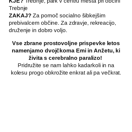
KJE?
Trebnje, park v centru mesta pri občini
Trebnje
ZAKAJ?
Za pomoč socialno šibkejšim
prebivalcem občine. Za zdravje, rekreacijo,
druženje in dobro voljo.
Vse zbrane prostovoljne prispevke letos
namenjamo dvojčkoma Emi in Anžetu, ki
živita s cerebralno paralizo!
Pridružite se nam lahko kadarkoli in na
kolesu progo obkrožite enkrat ali pa večkrat.