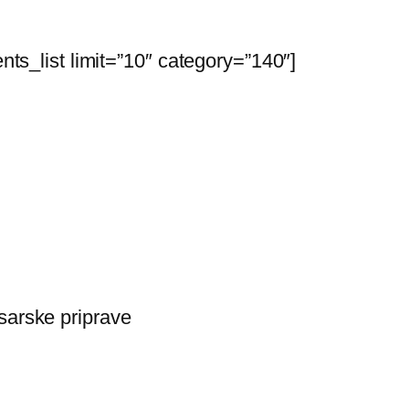
ents_list limit=”10″ category=”140″]
sarske priprave