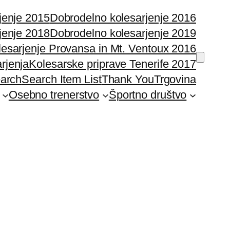
jenje 2015
Dobrodelno kolesarjenje 2016
jenje 2018
Dobrodelno kolesarjenje 2019
lesarjenje Provansa in Mt. Ventoux 2016
rjenja
Kolesarske priprave Tenerife 2017
earch
Search Item List
Thank You
Trgovina
Osebno trenerstvo
Športno društvo