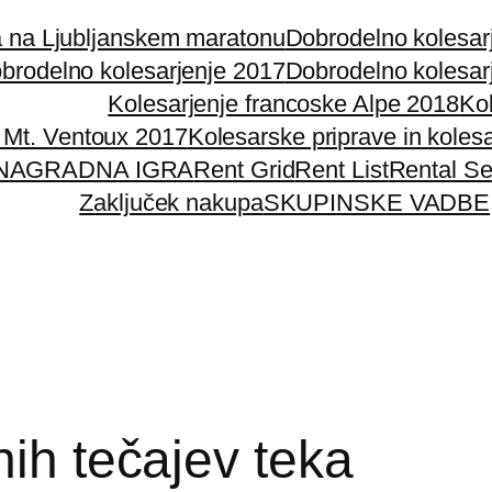
a na Ljubljanskem maratonu
Dobrodelno kolesar
brodelno kolesarjenje 2017
Dobrodelno kolesar
Kolesarjenje francoske Alpe 2018
Ko
n Mt. Ventoux 2017
Kolesarske priprave in kolesa
NAGRADNA IGRA
Rent Grid
Rent List
Rental S
Zaključek nakupa
SKUPINSKE VADBE
nih tečajev teka