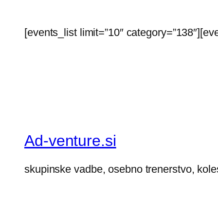
[events_list limit=”10″ category=”138″][ev
Ad-venture.si
skupinske vadbe, osebno trenerstvo, kole