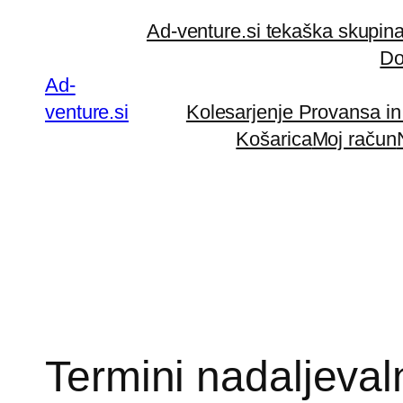
Preskoči
Ad-venture.si tekaška skupin
na
Do
vsebino
Ad-
venture.si
Kolesarjenje Provansa i
Košarica
Moj račun
Termini nadaljeval