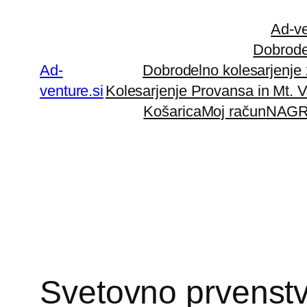
Preskoči
Ad-ve
na
Dobrode
vsebino
Ad-
Dobrodelno kolesarjenje
venture.si
Kolesarjenje Provansa in Mt. 
Košarica
Moj račun
NAGR
Svetovno prvenstv