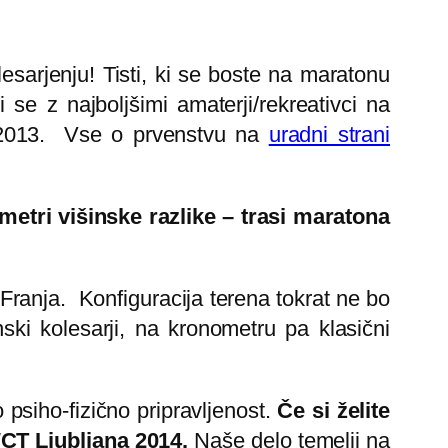
sarjenju! Tisti, ki se boste na maratonu
i se z najboljšimi amaterji/rekreativci na
 2013. Vse o prvenstvu na
uradni strani
metri višinske razlike – trasi maratona
Franja. Konfiguracija terena tokrat ne bo
nski kolesarji, na kronometru pa klasični
siho-fizično pripravljenost.
Če si želite
CT Ljubljana 2014.
Naše delo temelji na