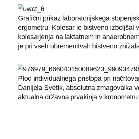
Grafični prikaz laboratorijskega stopenj
ergometru. Kolesar je bistveno izboljšal v
kolesarjenja na laktatnem in anaerobne
je pri vseh obremenitvah bistveno znižala
Plod individualnega pristopa pri načrtov
Danijela Svetik, absolutna zmagovalka v
aktualna državna prvakinja v kronometru t