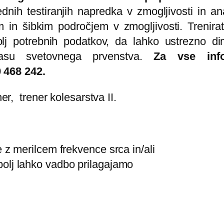
dnih testiranjih napredka v zmogljivosti in ana
 in šibkim področjem v zmogljivosti. Trenira
lj potrebnih podatkov, da lahko ustrezno d
 času svetovnega prvenstva.
Za vse inf
 468 242.
ner, trener kolesarstva II.
e z merilcem frekvence srca in/ali
bolj lahko vadbo prilagajamo