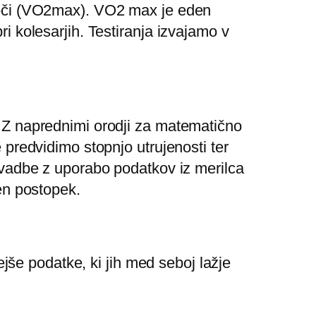
moči (VO2max). VO2 max je eden
i kolesarjih. Testiranja izvajamo v
 Z naprednimi orodji za matematično
 predvidimo stopnjo utrujenosti ter
 vadbe z uporabo podatkov iz merilca
en postopek.
vejše podatke, ki jih med seboj lažje