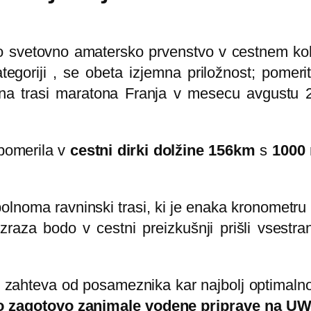
o svetovno amatersko prvenstvo v cestnem kole
tegoriji , se obeta izjemna priložnost; pomerit
 na trasi maratona Franja v mesecu avgustu
pomerila v
cestni dirki dolžine 156km
s
1000 
lnoma ravninski trasi, ki je enaka kronometru 
izraza bodo v cestni preizkušnji prišli vsestra
zahteva od posameznika kar najbolj optimalno p
odo zagotovo zanimale vodene priprave na UW