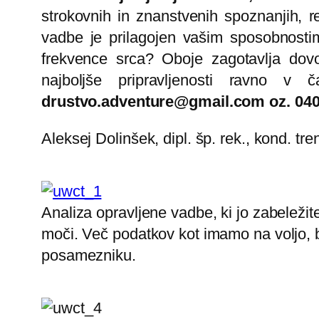
strokovnih in znanstvenih spoznanjih, re
vadbe je prilagojen vašim sposobnostim
frekvence srca? Oboje zagotavlja dovo
najboljše pripravljenosti ravno v
drustvo.adventure@gmail.com oz. 040
Aleksej Dolinšek, dipl. šp. rek., kond. tre
Analiza opravljene vadbe, ki jo zabeležit
moči. Več podatkov kot imamo na voljo, 
posamezniku.