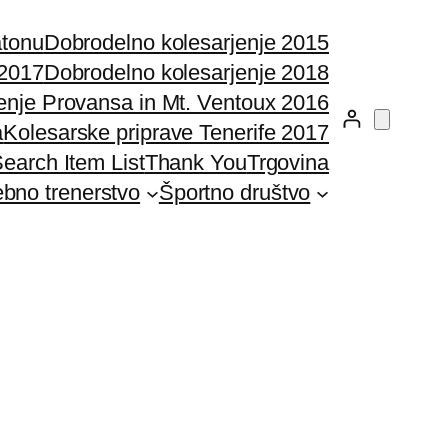
atonu
Dobrodelno kolesarjenje 2015
 2017
Dobrodelno kolesarjenje 2018
enje Provansa in Mt. Ventoux 2016
a
Kolesarske priprave Tenerife 2017
earch Item List
Thank You
Trgovina
bno trenerstvo
Športno društvo