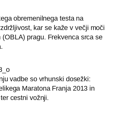
skega obremenilnega testa na
zdržljivost, kar se kaže v večji moči
m (OBLA) pragu. Frekvenca srca se
.
anju vadbe so vrhunski dosežki:
elikega Maratona Franja 2013 in
er cestni vožnji.