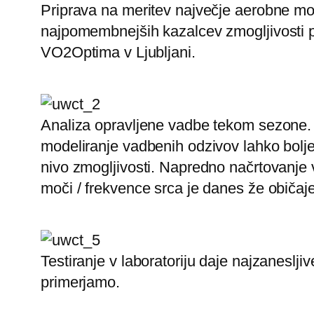
Priprava na meritev največje aerobne 
najpomembnejših kazalcev zmogljivosti pr
VO2Optima v Ljubljani.
Analiza opravljene vadbe tekom sezone.
modeliranje vadbenih odzivov lahko bolje
nivo zmogljivosti. Napredno načrtovanje
moči / frekvence srca je danes že običaj
Testiranje v laboratoriju daje najzaneslji
primerjamo.