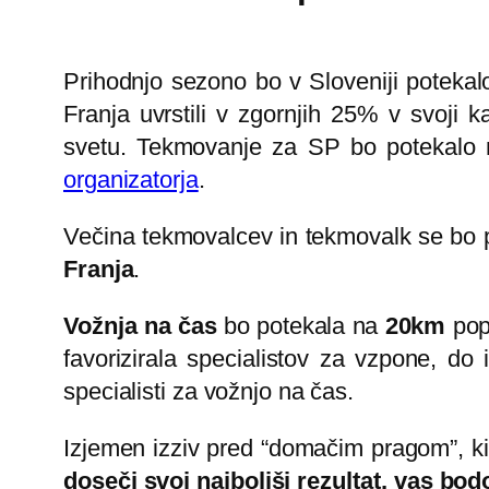
Prihodnjo sezono bo v Sloveniji potekal
Franja uvrstili v zgornjih 25% v svoji ka
svetu. Tekmovanje za SP bo potekalo
organizatorja
.
Večina tekmovalcev in tekmovalk se bo 
Franja
.
Vožnja na čas
bo potekala na
20km
popo
favorizirala specialistov za vzpone, do 
specialisti za vožnjo na čas.
Izjemen izziv pred “domačim pragom”, ki 
doseči svoj najboljši rezultat, vas b