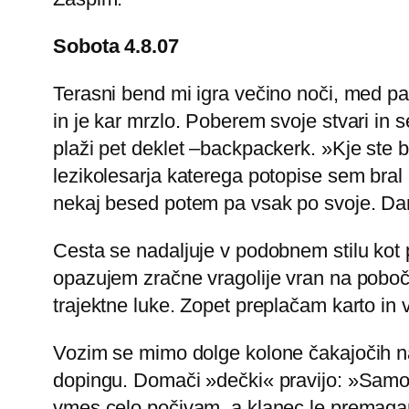
Sobota 4.8.07
Terasni bend mi igra večino noči, med 
in je kar mrzlo. Poberem svoje stvari in 
plaži pet deklet –backpackerk. »Kje ste bi
lezikolesarja katerega potopise sem bral
nekaj besed potem pa vsak po svoje. Današ
Cesta se nadaljuje v podobnem stilu kot pr
opazujem zračne vragolije vran na poboč
trajektne luke. Zopet preplačam karto in 
Vozim se mimo dolge kolone čakajočih na 
dopingu. Domači »dečki« pravijo: »Samo
vmes celo počivam, a klanec le premagam