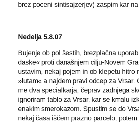
brez poceni sintisajzerjev) zaspim kar n
Nedelja 5.8.07
Bujenje ob pol šestih, brezplačna uporab
daske« proti današnjem cilju-Novem Gradu
ustavim, nekaj pojem in ob klepetu hitro
»lutam« a najdem pravi odcep za Vrsar. O
me dva specialkarja, čeprav zadnjega sko
ignoriram tablo za Vrsar, kar se kmalu i
enakim smerokazom. Spustim se do Vrsarj
nekaj časa iščem prazno parcelo, potem