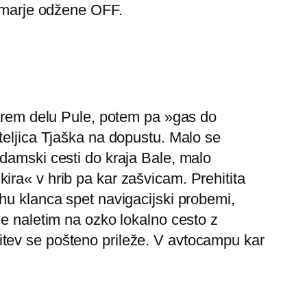
Komarje odžene OFF.
tarem delu Pule, potem pa »gas do
teljica Tjaška na dopustu. Malo se
damski cesti do kraja Bale, malo
ira« v hrib pa kar zašvicam. Prehitita
hu klanca spet navigacijski probemi,
je naletim na ozko lokalno cesto z
itev se pošteno prileže. V avtocampu kar