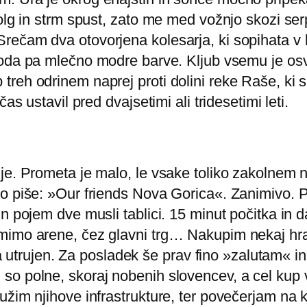
olg in strm spust, zato me med vožnjo skozi ser
ečam dva otovorjena kolesarja, ki sopihata v b
voda pa mlečno modre barve. Kljub vsemu je osv
reh odrinem naprej proti dolini reke Raše, ki s
as ustavil pred dvajsetimi ali tridesetimi leti.
uje. Prometa je malo, le vsake toliko zakolne
ko piše: »Our friends Nova Gorica«. Zanimivo.
n pojem dve musli tablici. 15 minut počitka in d
imo arene, čez glavni trg… Nakupim nekaj hrane
z pa utrujen. Za posladek še prav fino »zalutam«
o polne, skoraj nobenih slovencev, a cel kup v
žim njihove infrastrukture, ter povečerjam na kl