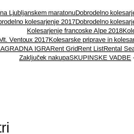
 na Ljubljanskem maratonu
Dobrodelno kolesarj
rodelno kolesarjenje 2017
Dobrodelno kolesarj
Kolesarjenje francoske Alpe 2018
Kol
 Mt. Ventoux 2017
Kolesarske priprave in kolesa
AGRADNA IGRA
Rent Grid
Rent List
Rental Se
Zaključek nakupa
SKUPINSKE VADBE
ri