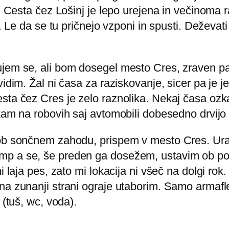
es. Cesta čez Lošinj je lepo urejena in večinom
e. Le da se tu pričnejo vzponi in spusti. Deževat
šujem se, ali bom dosegel mesto Cres, zraven 
vidim. Žal ni časa za raziskovanje, sicer pa je
sta čez Cres je zelo raznolika. Nekaj časa ozka 
skam na robovih saj avtomobili dobesedno drvij
 ob sončnem zahodu, prispem v mesto Cres. Ura 
mp a se, še preden ga dosežem, ustavim ob pot
i laja pes, zato mi lokacija ni všeč na dolgi rok
na zunanji strani ograje utaborim. Samo armafl
 (tuš, wc, voda).