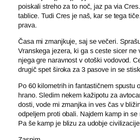
poiskali streho za to noč, jaz pa via Cr
tablice. Tudi Cres je naš, kar se tega tič
prava.
Časa mi zmanjkuje, saj se večeri. Spra
Vranskega jezera, ki ga s ceste sicer ne 
njega gre naravnost v otoški vodovod. Ce
drugič spet široka za 3 pasove in se sti
Po 60 kilometrih in fantastičnem spustu
hrano. Sledim nekem kažipotu za avtoca
dosti, vode mi zmanjka in ves čas v bližin
odpeljem proti obali. Najdem kamp in se 
Pa še kamp je blizu za udobje civilizacije
Zaspim.