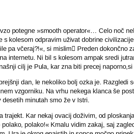
pavzo potegne »smooth operator«… Celo noč nek
se s kolesom odpravim uživat dobrine civilizaci
le pa včeraj?!«, si mislim

Preden dokončno za
 na internetu. Ni bil s kolesom ampak sredi jutr
nji cilj je Pula, kar zna biti precej naporno,si
ejšnji dan, le nekoliko bolj ozka je. Razgledi s
nem vzgorniku. Na vrhu nekega klanca še posta
v desetih minutah smo že v Istri.
trajekt. Kar nekaj ovacij doživim, od ploskanj
 polako, polako!« Kmalu vidim zakaj, saj zagl
. Ura je okrog enajstih in sonce močno pripek