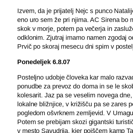
Izvem, da je prijatelj Nejc s punco Nata
eno uro sem že pri njima. AC Sirena bo moj
skok v morje, potem pa večerja in zaslu
odklonim. Zjutraj imamo namen zgodaj odit
Prvič po skoraj mesecu dni spim v postelj
Ponedeljek 6.8.07
Posteljno udobje človeka kar malo razvad
ponudbe za prevoz do doma in se le skob
kolesarit. Jaz pa se veselim novega dne, 
lokalne bližnjice, v križišču pa se zare
pogledom ošvrknem zemljevid. V Umagu se 
Potem se prebijam skozi gigantski turisti
v mesto Savudrija, kjer poiščem kamp Tar