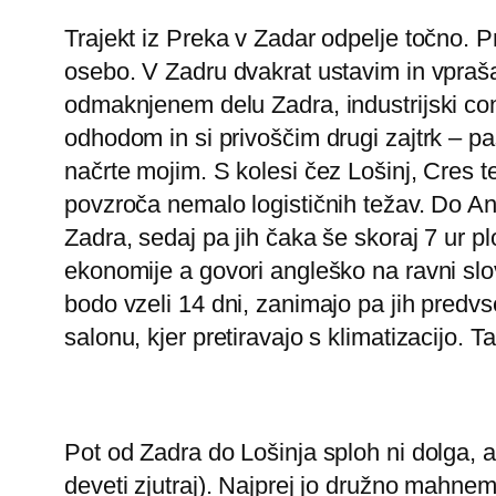
Trajekt iz Preka v Zadar odpelje točno. Pr
osebo. V Zadru dvakrat ustavim in vprašam
odmaknjenem delu Zadra, industrijski co
odhodom in si privoščim drugi zajtrk – pa
načrte mojim. S kolesi čez Lošinj, Cres te
povzroča nemalo logističnih težav. Do An
Zadra, sedaj pa jih čaka še skoraj 7 ur pl
ekonomije a govori angleško na ravni slo
bodo vzeli 14 dni, zanimajo pa jih predvs
salonu, kjer pretiravajo s klimatizacijo. T
Pot od Zadra do Lošinja sploh ni dolga, a 
deveti zjutraj). Najprej jo družno mahnem