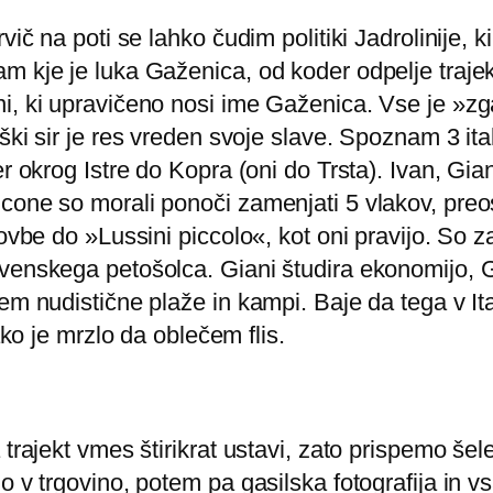
vič na poti se lahko čudim politiki Jadrolinije,
 kje je luka Gaženica, od koder odpelje trajekt
ni, ki upravičeno nosi ime Gaženica. Vse je »z
ški sir je res vreden svoje slave. Spoznam 3 ita
r okrog Istre do Kopra (oni do Trsta). Ivan, Giani
cone so morali ponoči zamenjati 5 vlakov, preos
ovbe do »Lussini piccolo«, kot oni pravijo. So z
venskega petošolca. Giani študira ekonomijo, G
em nudistične plaže in kampi. Baje da tega v It
ako je mrzlo da oblečem flis.
trajekt vmes štirikrat ustavi, zato prispemo šel
o v trgovino, potem pa gasilska fotografija in 