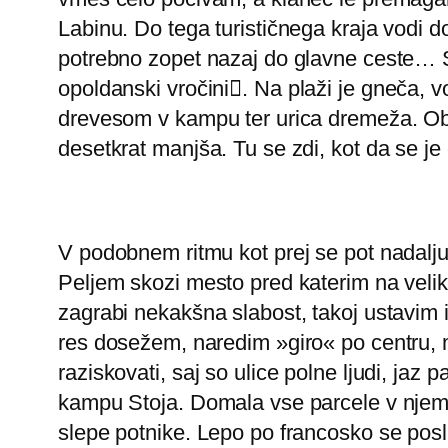
Labinu. Do tega turističnega kraja vodi d
potrebno zopet nazaj do glavne ceste… Sr
opoldanski vročini

. Na plaži je gneča, 
drevesom v kampu ter urica dremeža. Ob t
desetkrat manjša. Tu se zdi, kot da se je č
V podobnem ritmu kot prej se pot nadalj
Peljem skozi mesto pred katerim na veli
zagrabi nekakšna slabost, takoj ustavim i
res dosežem, naredim »giro« po centru, m
raziskovati, saj so ulice polne ljudi, ja
kampu Stoja. Domala vse parcele v njem s
slepe potnike. Lepo po francosko se poslu