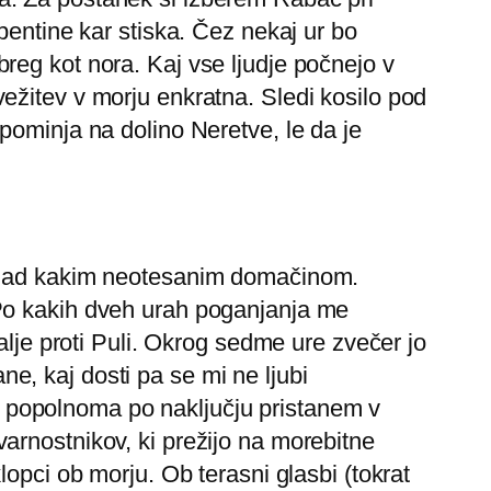
pentine kar stiska. Čez nekaj ur bo
reg kot nora. Kaj vse ljudje počnejo v
ežitev v morju enkratna. Sledi kosilo pod
pominja na dolino Neretve, le da je
m nad kakim neotesanim domačinom.
 Po kakih dveh urah poganjanja me
alje proti Puli. Okrog sedme ure zvečer jo
, kaj dosti pa se mi ne ljubi
 in popolnoma po naključju pristanem v
arnostnikov, ki prežijo na morebitne
opci ob morju. Ob terasni glasbi (tokrat