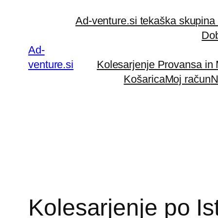
Preskoči
Ad-venture.si tekaška skupina
na
Dob
vsebino
Ad-
venture.si
Kolesarjenje Provansa in
Košarica
Moj račun
N
Kolesarjenje po Ist