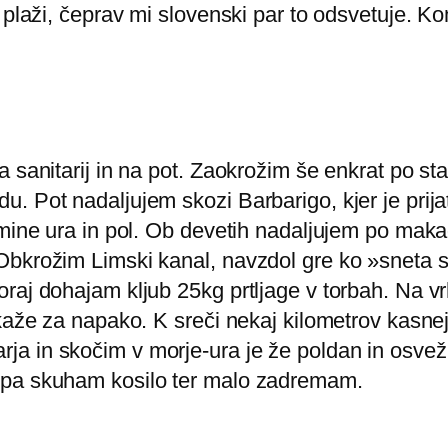
a plaži, čeprav mi slovenski par to odsvetuje. 
a sanitarij in na pot. Zaokrožim še enkrat po s
. Pot nadaljujem skozi Barbarigo, kjer je prija
 mine ura in pol. Ob devetih nadaljujem po maka
bkrožim Limski kanal, navzdol gre ko »sneta sk
raj dohajam kljub 25kg prtljage v torbah. Na vr
zkaže za napako. K sreči nekaj kilometrov kasne
a in skočim v morje-ura je že poldan in osvež
 pa skuham kosilo ter malo zadremam.