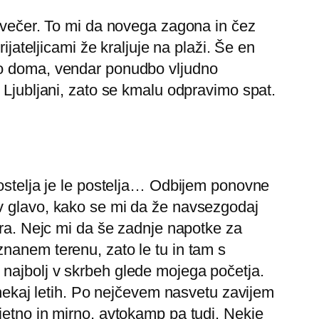
a večer. To mi da novega zagona in čez
ijateljicami že kraljuje na plaži. Še en
do doma, vendar ponudbo vljudno
 Ljubljani, zato se kmalu odpravimo spat.
postelja je le postelja… Odbijem ponovne
 v glavo, kako se mi da že navsezgodaj
pra. Nejc mi da še zadnje napotke za
nanem terenu, zato le tu in tam s
 najbolj v skrbeh glede mojega početja.
 nekaj letih. Po nejčevem nasvetu zavijem
jetno in mirno, avtokamp pa tudi. Nekje