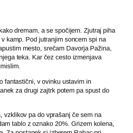
ako dremam, a se spočijem. Zjutraj piha
je v kamp. Pod jutranjim soncem spi na
pustim mesto, srečam Davorja Pažina,
anjega teka. Kar čez cesto izmenjava
 mislim.
o fantastični, v ovinku ustavim in
nek za drugi zajtrk potem pa spust do
a, vzklikov pa do vprašanj če sem na
edam tablo z oznako 20%. Grizem kolena,
a. Za postanek si izberem Rabac pri