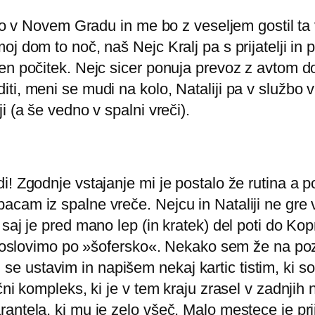
lijo v Novem Gradu in me bo z veseljem gostil t
 dom to noč, naš Nejc Kralj pa s prijatelji in pr
žen počitek. Nejc sicer ponuja prevoz z avtom 
i, meni se mudi na kolo, Nataliji pa v službo v
i (a še vedno v spalni vreči).
i! Zgodnje vstajanje mi je postalo že rutina a 
acam iz spalne vreče. Nejcu in Nataliji ne gre
saj je pred mano lep (in kratek) del poti do Ko
s poslovimo po »šofersko«. Nekako sem že na poz
ustavim in napišem nekaj kartic tistim, ki so
čni kompleks, ki je v tem kraju zrasel v zadnjih
antela, ki mu je zelo všeč. Malo mestece je pri