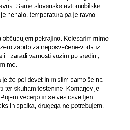
a ravna. Same slovenske avtomobilske
i je nehalo, temperatura pa je ravno
pa občudujem pokrajino. Kolesarim mimo
 jezero zaprto za neposvečene-voda iz
in zaradi varnosti vozim po sredini,
o mimo.
je že pol devet in mislim samo še na
i ter skuham testenine. Komarjev je
. Pojem večerjo in se ves osvetljen
eks in spalka, drugega ne potrebujem.