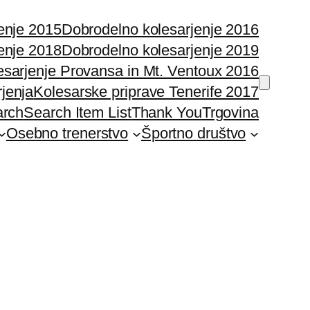
enje 2015
Dobrodelno kolesarjenje 2016
enje 2018
Dobrodelno kolesarjenje 2019
esarjenje Provansa in Mt. Ventoux 2016
rjenja
Kolesarske priprave Tenerife 2017
arch
Search Item List
Thank You
Trgovina
Osebno trenerstvo
Športno društvo