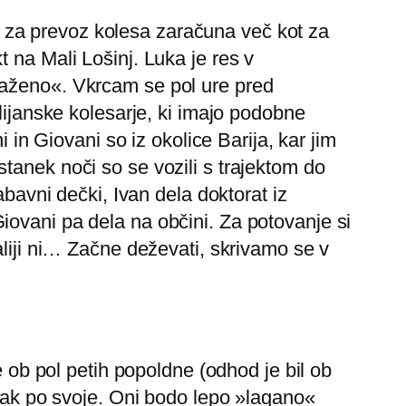
 ki za prevoz kolesa zaračuna več kot za
 na Mali Lošinj. Luka je res v
gaženo«. Vkrcam se pol ure pred
lijanske kolesarje, ki imajo podobne
 in Giovani so iz okolice Barija, kar jim
tanek noči so se vozili s trajektom do
abavni dečki, Ivan dela doktorat iz
iovani pa dela na občini. Za potovanje si
aliji ni… Začne deževati, skrivamo se v
e ob pol petih popoldne (odhod je bil ob
vsak po svoje. Oni bodo lepo »lagano«