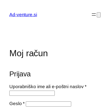
Preskoči
na
Ad-venture.si
vsebino
Moj račun
Prijava
Zahtevano
Uporabniško ime ali e-poštni naslov
*
Zahtevano
Geslo
*