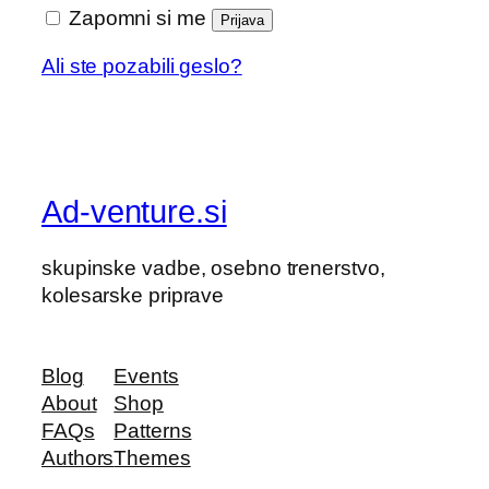
Zapomni si me
Prijava
Ali ste pozabili geslo?
Ad-venture.si
skupinske vadbe, osebno trenerstvo,
kolesarske priprave
Blog
Events
About
Shop
FAQs
Patterns
Authors
Themes