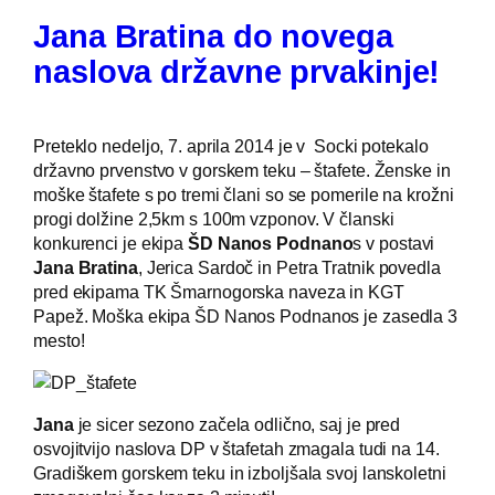
Jana Bratina do novega
naslova državne prvakinje!
Preteklo nedeljo, 7. aprila 2014 je v Socki potekalo
državno prvenstvo v gorskem teku – štafete. Ženske in
moške štafete s po tremi člani so se pomerile na krožni
progi dolžine 2,5km s 100m vzponov. V članski
konkurenci je ekipa
ŠD Nanos Podnano
s v postavi
Jana Bratina
, Jerica Sardoč in Petra Tratnik povedla
pred ekipama TK Šmarnogorska naveza in KGT
Papež. Moška ekipa ŠD Nanos Podnanos je zasedla 3
mesto!
Jana
je sicer sezono začela odlično, saj je pred
osvojitvijo naslova DP v štafetah zmagala tudi na 14.
Gradiškem gorskem teku in izboljšala svoj lanskoletni