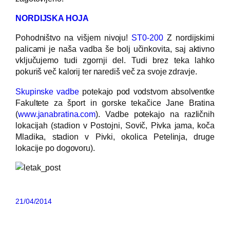
NORDIJSKA HOJA
Pohodništvo na višjem nivoju!
ST0-200
Z nordijskimi
palicami je naša vadba še bolj učinkovita, saj aktivno
vključujemo tudi zgornji del. Tudi brez teka lahko
pokuriš več kalorij ter narediš več za svoje zdravje.
Skupinske vadbe
potekajo pod vodstvom absolventke
Fakultete za šport in gorske tekačice Jane Bratina
(
www.janabratina.com
). Vadbe potekajo na različnih
lokacijah (stadion v Postojni, Sovič, Pivka jama, koča
Mladika, stadion v Pivki, okolica Petelinja, druge
lokacije po dogovoru).
21/04/2014