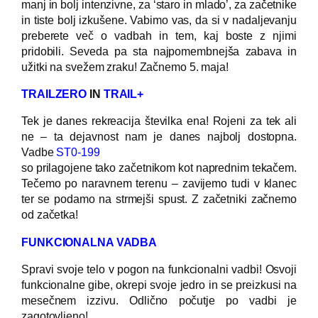
manj in bolj intenzivne, za ‘staro in mlado’, za začetnike
in tiste bolj izkušene. Vabimo vas, da si v nadaljevanju
preberete več o vadbah in tem, kaj boste z njimi
pridobili. Seveda pa sta najpomembnejša zabava in
užitki na svežem zraku! Začnemo 5. maja!
TRAILZERO
IN
TRAIL+
Tek je danes rekreacija številka ena! Rojeni za tek ali
ne – ta dejavnost nam je danes najbolj dostopna.
Vadbe
ST0-199
so prilagojene tako začetnikom kot naprednim tekačem.
Tečemo po naravnem terenu – zavijemo tudi v klanec
ter se podamo na strmejši spust. Z začetniki začnemo
od začetka!
FUNKCIONALNA VADBA
Spravi svoje telo v pogon na funkcionalni vadbi! Osvoji
funkcionalne gibe, okrepi svoje jedro in se preizkusi na
mesečnem izzivu. Odlično počutje po vadbi je
zagotovljeno!