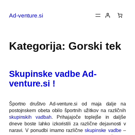
Preskoči
na
Ad-venture.si
vsebino
Kategorija:
Gorski tek
Skupinske vadbe Ad-
venture.si !
Športno društvo Ad-venture.si od maja dalje na
postojnskem obeta obilo športnih užitkov na različnih
skupinskih vadbah
. Prihajajoče toplejše in daljše
dneve boste lahko izkoristili za različne dejavnosti v
naravi. V ponudbi imamo različne
skupinske vadbe
–