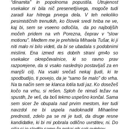
“dinamita” in popolnoma popustila. Utrujenost
vsekakor ni bila nič presenetljivega, mogoče tudi
zaradi kar hitrega prvega dela. V teh nekoliko
pesimističnih trenutkih, ko človek sredi hriba ne ve,
kaj bi, sem se vseeno odločila, da po najboljših
močeh pridem na vrh Porezna, čeprav v “slow
motionu”. Medtem me je prehitela Mihaela Tušar, ki ji
niti malo ni bilo videti, da bi se ubadala s podobnimi
mislimi. Ena izmed res dobrih strani gm4o so
vsekakor okrepčevalnice, ki so ravno prav
razporejene, da si vsako naslednjo postavljaš za en
manjši cilj. Na vsaki srečaš nekaj ljudi, ki te
spodbudijo, ti povejo, da je “samo še malo” do vrha.
Na ta način sem se klanca lotila tudi jaz. Ko dosežeš
kočo na vrhu, si rešen. Sploh če nimaš težav na
spustih, že veš, da boš tekmo uspešno končal. Sama
sem sicer že obupala nad prvim mestom, ker tudi
navzdol ne bi uspela nadoknaditi Mihaeline
prednosti, zdelo pa se mi je tudi, da druge resne
kandidatke, ki bi mi pobrala odlično uvrstitev, ni. Do
cilja si je sledilo samo še nekaj cik cak ovinkov…