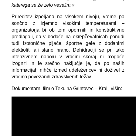
katerega se že zelo veselim.«
Prireditev izpeljana na visokem nivoju, vreme pa
sončno z izjemno visokimi temperaturami –
organizatorja bi ob tem opomnili in konstruktivno
predlagali, da v bodoče na okrepčevalnicah ponudi
tudi izotonične pijače, športne gele z dodanimi
elektroliti ali slano hrano. Dehidraciji se pri tako
intenzivnem naporu v vročini skoraj ni mogoče
izogniti in le srečno naključje je, da po naših
informacijah nihče izmed udeležencev ni doživel z
vročino povezanih zdravstvenih težav.
Dokumentarni film o Teku na Grintovec – Kralji višin: