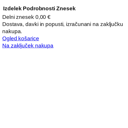
Izdelek
Podrobnosti
Znesek
Delni znesek
0,00 €
Izdelki
Dostava, davki in popusti, izračunani na zaključku
nakupa.
v
Ogled košarice
košarici
Na zaključek nakupa