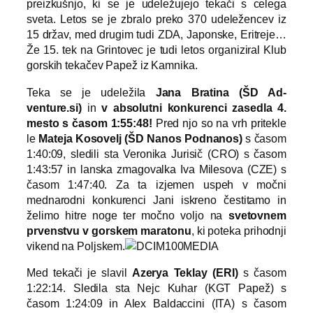
preizkušnjo, ki se je udeležujejo tekači s celega
sveta. Letos se je zbralo preko 370 udeležencev iz
15 držav, med drugim tudi ZDA, Japonske, Eritreje…
Že 15. tek na Grintovec je tudi letos organiziral Klub
gorskih tekačev Papež iz Kamnika.
Teka se je udeležila
Jana Bratina (ŠD Ad-
venture.si)
in
v absolutni konkurenci zasedla 4.
mesto s časom 1:55:48!
Pred njo so na vrh pritekle
le
Mateja Kosovelj (ŠD Nanos Podnanos)
s časom
1:40:09, sledili sta Veronika Jurisič (CRO) s časom
1:43:57 in lanska zmagovalka Iva Milesova (CZE) s
časom 1:47:40. Za ta izjemen uspeh v močni
mednarodni konkurenci Jani iskreno čestitamo in
želimo hitre noge ter močno voljo na
svetovnem
prvenstvu v gorskem maratonu
, ki poteka prihodnji
vikend na Poljskem.
Med tekači je slavil
Azerya Teklay
(ERI)
s časom
1:22:14. Sledila sta Nejc Kuhar (KGT Papež) s
časom 1:24:09 in Alex Baldaccini (ITA) s časom