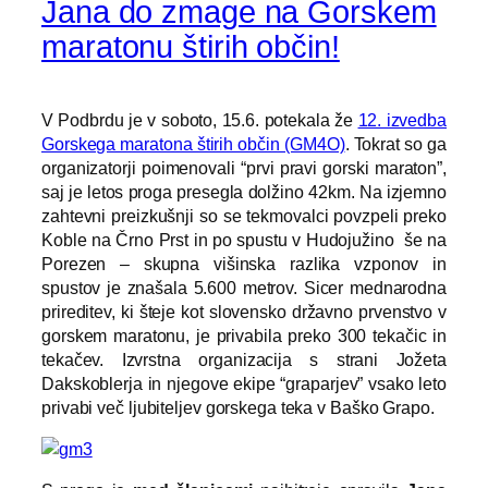
Jana do zmage na Gorskem
maratonu štirih občin!
V Podbrdu je v soboto, 15.6. potekala že
12. izvedba
Gorskega maratona štirih občin (GM4O)
. Tokrat so ga
organizatorji poimenovali “prvi pravi gorski maraton”,
saj je letos proga presegla dolžino 42km. Na izjemno
zahtevni preizkušnji so se tekmovalci povzpeli preko
Koble na Črno Prst in po spustu v Hudojužino še na
Porezen – skupna višinska razlika vzponov in
spustov je znašala 5.600 metrov. Sicer mednarodna
prireditev, ki šteje kot slovensko državno prvenstvo v
gorskem maratonu, je privabila preko 300 tekačic in
tekačev. Izvrstna organizacija s strani Jožeta
Dakskoblerja in njegove ekipe “graparjev” vsako leto
privabi več ljubiteljev gorskega teka v Baško Grapo.