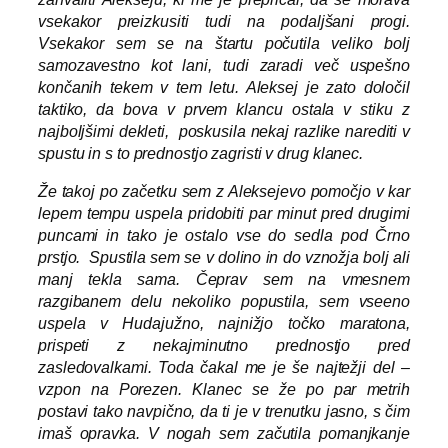
vsekakor preizkusiti tudi na podaljšani progi.
Vsekakor sem se na štartu počutila veliko bolj
samozavestno kot lani, tudi zaradi več uspešno
končanih tekem v tem letu. Aleksej je zato določil
taktiko, da bova v prvem klancu ostala v stiku z
najboljšimi dekleti, poskusila nekaj razlike narediti v
spustu in s to prednostjo zagristi v drug klanec.
Že takoj po začetku sem z Aleksejevo pomočjo v kar
lepem tempu uspela pridobiti par minut pred drugimi
puncami in tako je ostalo vse do sedla pod Črno
prstjo. Spustila sem se v dolino in do vznožja bolj ali
manj tekla sama. Čeprav sem na vmesnem
razgibanem delu nekoliko popustila, sem vseeno
uspela v Hudajužno, najnižjo točko maratona,
prispeti z nekajminutno prednostjo pred
zasledovalkami. Toda čakal me je še najtežji del –
vzpon na Porezen. Klanec se že po par metrih
postavi tako navpično, da ti je v trenutku jasno, s čim
imaš opravka. V nogah sem začutila pomanjkanje