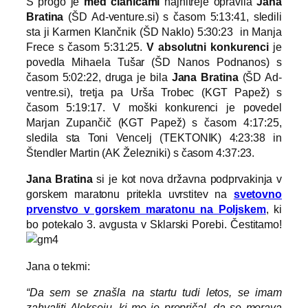
S progo je
med članicami
najhitreje opravila
Jana
Bratina
(ŠD Ad-venture.si) s časom 5:13:41, sledili
sta ji Karmen Klančnik (ŠD Naklo) 5:30:23 in Manja
Frece s časom 5:31:25.
V absolutni konkurenci
je
povedla Mihaela Tušar (ŠD Nanos Podnanos) s
časom 5:02:22, druga je bila
Jana Bratina
(ŠD Ad-
ventre.si), tretja pa Urša Trobec (KGT Papež) s
časom 5:19:17. V moški konkurenci je povedel
Marjan Zupančič (KGT Papež) s časom 4:17:25,
sledila sta Toni Vencelj (TEKTONIK) 4:23:38 in
Štendler Martin (AK Železniki) s časom 4:37:23.
Jana Bratina
si je kot nova državna podprvakinja v
gorskem maratonu pritekla uvrstitev na
svetovno
prvenstvo v gorskem maratonu na Poljskem
, ki
bo potekalo 3. avgusta v Sklarski Porebi. Čestitamo!
Jana o tekmi:
“Da sem se znašla na startu tudi letos, se imam
zahvaliti Alekseju, ki me je prepričal, da se morava