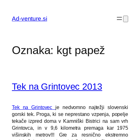
Preskoči
na
Ad-venture.si
vsebino
Oznaka:
kgt papež
Tek na Grintovec 2013
Tek na Grintovec
je nedvomno najtežji slovenski
gorski tek. Proga, ki se neprestano vzpenja, popelje
tekače izpred doma v Kamniški Bistrici na sam vrh
Grintovca, in v 9,6 kilometra premaga kar 1975
višinskih metrov!!! Gre za resnično ekstremno