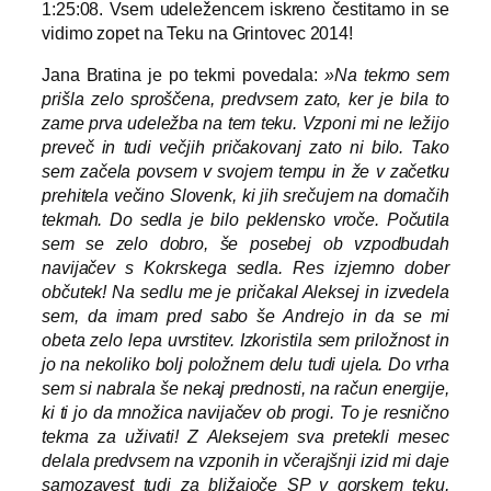
1:25:08. Vsem udeležencem iskreno čestitamo in se
vidimo zopet na Teku na Grintovec 2014!
Jana Bratina je po tekmi povedala:
»Na tekmo sem
prišla zelo sproščena, predvsem zato, ker je bila to
zame prva udeležba na tem teku. Vzponi mi ne ležijo
preveč in tudi večjih pričakovanj zato ni bilo. Tako
sem začela povsem v svojem tempu in že v začetku
prehitela večino Slovenk, ki jih srečujem na domačih
tekmah. Do sedla je bilo peklensko vroče. Počutila
sem se zelo dobro, še posebej ob vzpodbudah
navijačev s Kokrskega sedla. Res izjemno dober
občutek! Na sedlu me je pričakal Aleksej in izvedela
sem, da imam pred sabo še Andrejo in da se mi
obeta zelo lepa uvrstitev. Izkoristila sem priložnost in
jo na nekoliko bolj položnem delu tudi ujela. Do vrha
sem si nabrala še nekaj prednosti, na račun energije,
ki ti jo da množica navijačev ob progi. To je resnično
tekma za uživati! Z Aleksejem sva pretekli mesec
delala predvsem na vzponih in včerajšnji izid mi daje
samozavest tudi za bližajoče SP v gorskem teku,