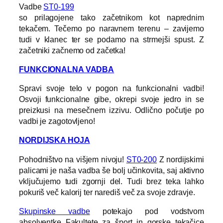
Vadbe
ST0-199
so prilagojene tako začetnikom kot naprednim
tekačem. Tečemo po naravnem terenu – zavijemo
tudi v klanec ter se podamo na strmejši spust. Z
začetniki začnemo od začetka!
FUNKCIONALNA VADBA
Spravi svoje telo v pogon na funkcionalni vadbi!
Osvoji funkcionalne gibe, okrepi svoje jedro in se
preizkusi na mesečnem izzivu. Odlično počutje po
vadbi je zagotovljeno!
NORDIJSKA HOJA
Pohodništvo na višjem nivoju!
ST0-200
Z nordijskimi
palicami je naša vadba še bolj učinkovita, saj aktivno
vključujemo tudi zgornji del. Tudi brez teka lahko
pokuriš več kalorij ter narediš več za svoje zdravje.
Skupinske vadbe
potekajo pod vodstvom
absolventke Fakultete za šport in gorske tekačice