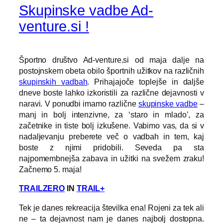
Skupinske vadbe Ad-
venture.si !
Športno društvo Ad-venture.si od maja dalje na
postojnskem obeta obilo športnih užitkov na različnih
skupinskih vadbah
. Prihajajoče toplejše in daljše
dneve boste lahko izkoristili za različne dejavnosti v
naravi. V ponudbi imamo različne
skupinske vadbe
–
manj in bolj intenzivne, za ‘staro in mlado’, za
začetnike in tiste bolj izkušene. Vabimo vas, da si v
nadaljevanju preberete več o vadbah in tem, kaj
boste z njimi pridobili. Seveda pa sta
najpomembnejša zabava in užitki na svežem zraku!
Začnemo 5. maja!
TRAILZERO
IN
TRAIL+
Tek je danes rekreacija številka ena! Rojeni za tek ali
ne – ta dejavnost nam je danes najbolj dostopna.