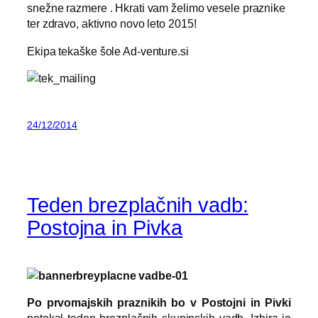
snežne razmere . Hkrati vam želimo vesele praznike
ter zdravo, aktivno novo leto 2015!
Ekipa tekaške šole Ad-venture.si
24/12/2014
Teden brezplačnih vadb:
Postojna in Pivka
Po prvomajskih praznikih bo v Postojni in Pivki
potekal teden brezplačnih skupinskih vadb. Izbira je