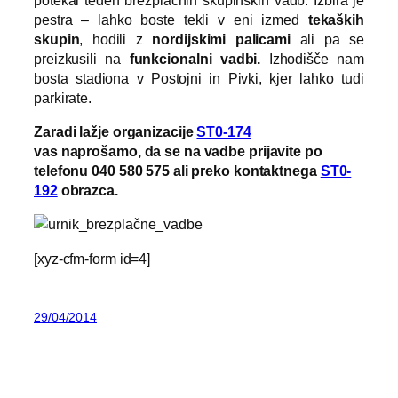
pestra – lahko boste tekli v eni izmed
tekaških
skupin
, hodili z
nordijskimi palicami
ali pa se
preizkusili na
funkcionalni vadbi.
Izhodišče nam
bosta stadiona v Postojni in Pivki, kjer lahko tudi
parkirate.
Zaradi lažje organizacije
ST0-174
vas naprošamo, da se na vadbe prijavite po
telefonu 040 580 575 ali preko kontaktnega
ST0-
192
obrazca.
[xyz-cfm-form id=4]
29/04/2014