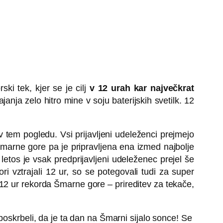
ski tek, kjer se je cilj
v 12 urah kar največkrat
janja zelo hitro mine v soju baterijskih svetilk. 12
 v tem pogledu. Vsi prijavljeni udeleženci prejmejo
Šmarne gore pa je pripravljena ena izmed najbolje
etos je vsak predprijavljeni udeleženec prejel še
i vztrajali 12 ur, so se potegovali tudi za super
12 ur rekorda Šmarne gore – prireditev za tekače,
poskrbeli, da je ta dan na Šmarni sijalo sonce! Se