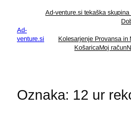
Preskoči
Ad-venture.si tekaška skupina
na
Dob
vsebino
Ad-
venture.si
Kolesarjenje Provansa in
Košarica
Moj račun
N
Oznaka:
12 ur re