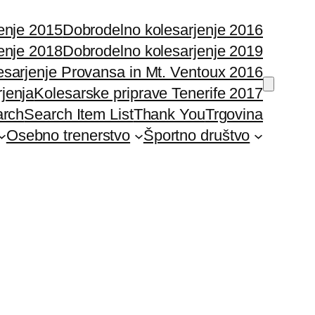
enje 2015
Dobrodelno kolesarjenje 2016
enje 2018
Dobrodelno kolesarjenje 2019
esarjenje Provansa in Mt. Ventoux 2016
rjenja
Kolesarske priprave Tenerife 2017
arch
Search Item List
Thank You
Trgovina
Osebno trenerstvo
Športno društvo