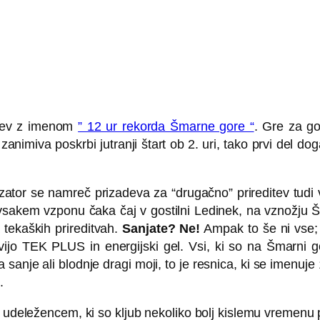
itev z imenom
” 12 ur rekorda Šmarne gore “
. Gre za gor
animiva poskrbi jutranji štart ob 2. uri, tako prvi del doga
nizator se namreč prizadeva za “drugačno” prireditev tudi
 vsakem vzponu čaka čaj v gostilni Ledinek, na vznožju 
a tekaških prireditvah.
Sanjate? Ne!
Ampak to še ni vse; l
ijo TEK PLUS in energijski gel. Vsi, ki so na Šmarni gor
je ali blodnje dragi moji, to je resnica, ki se imenuje 
.
m udeležencem, ki so kljub nekoliko bolj kislemu vremenu 