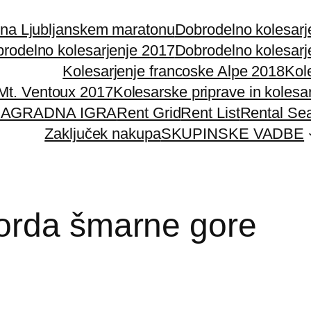
 na Ljubljanskem maratonu
Dobrodelno kolesarj
rodelno kolesarjenje 2017
Dobrodelno kolesarj
Kolesarjenje francoske Alpe 2018
Kol
 Mt. Ventoux 2017
Kolesarske priprave in kolesa
AGRADNA IGRA
Rent Grid
Rent List
Rental Se
Zaključek nakupa
SKUPINSKE VADBE
korda šmarne gore