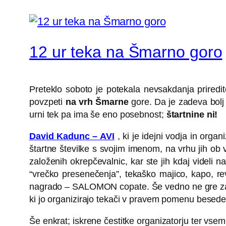
12 ur teka na Šmarno goro
Preteklo soboto je potekala nevsakdanja prired
povzpeti
na vrh Šmarne
gore. Da je zadeva bolj z
urni tek pa ima še eno posebnost;
štartnine ni!
David Kadunc – AVI
, ki je idejni vodja in orga
štartne številke s svojim imenom, na vrhu jih ob
založenih okrepčevalnic, kar ste jih kdaj videli n
“vrečko presenečenja”, tekaško majico, kapo, rev
nagrado – SALOMON copate. Še vedno ne gre za san
ki jo organizirajo tekači v pravem pomenu besede
Še enkrat; iskrene čestitke organizatorju ter vse