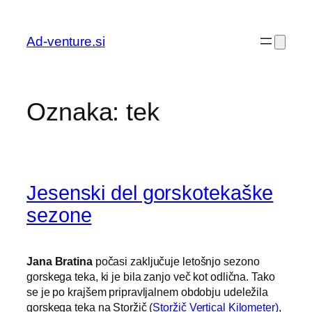
Preskoči
na
Ad-venture.si
vsebino
Oznaka:
tek
Jesenski del gorskotekaške
sezone
Jana Bratina
počasi zaključuje letošnjo sezono
gorskega teka, ki je bila zanjo več kot odlična. Tako
se je po krajšem pripravljalnem obdobju udeležila
gorskega teka na Storžič (
Storžič Vertical Kilometer)
,