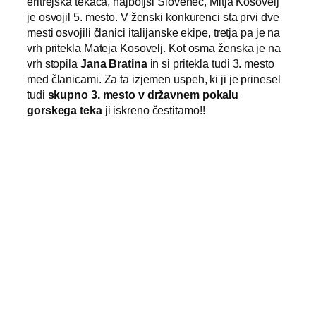
eritrejska tekača, najboljši Slovenec, Mitja Kosovelj
je osvojil 5. mesto. V ženski konkurenci sta prvi dve
mesti osvojili članici italijanske ekipe, tretja pa je na
vrh pritekla Mateja Kosovelj. Kot osma ženska je na
vrh stopila
Jana Bratina
in si pritekla tudi 3. mesto
med članicami. Za ta izjemen uspeh, ki ji je prinesel
tudi
skupno 3. mesto v državnem pokalu
gorskega teka
ji iskreno čestitamo!!