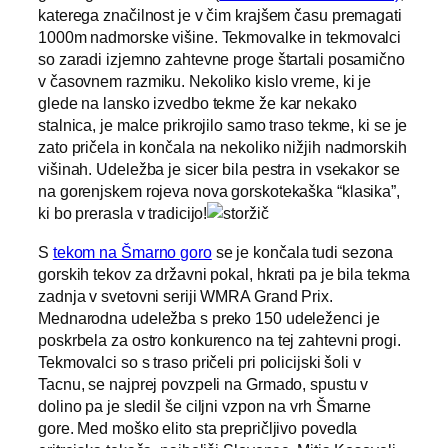
katerega značilnost je v čim krajšem času premagati
1000m nadmorske višine. Tekmovalke in tekmovalci
so zaradi izjemno zahtevne proge štartali posamično
v časovnem razmiku. Nekoliko kislo vreme, ki je
glede na lansko izvedbo tekme že kar nekako
stalnica, je malce prikrojilo samo traso tekme, ki se je
zato pričela in končala na nekoliko nižjih nadmorskih
višinah. Udeležba je sicer bila pestra in vsekakor se
na gorenjskem rojeva nova gorskotekaška “klasika”,
ki bo prerasla v tradicijo!
S
tekom na Šmarno goro
se je končala tudi sezona
gorskih tekov za državni pokal, hkrati pa je bila tekma
zadnja v svetovni seriji WMRA Grand Prix.
Mednarodna udeležba s preko 150 udeleženci je
poskrbela za ostro konkurenco na tej zahtevni progi.
Tekmovalci so s traso pričeli pri policijski šoli v
Tacnu, se najprej povzpeli na Grmado, spustu v
dolino pa je sledil še ciljni vzpon na vrh Šmarne
gore. Med moško elito sta prepričljivo povedla