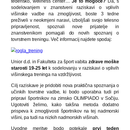
tedensko, wellness center…
Je to mogoče?
Da, s
sodelovanjem v znanstveni raziskavi o vplivih
višinske vadbe na zmogljivost, boste 3 tedne
preživeli v neokrnjeni naravi, izboljšali svojo telesno
pripravljenost, spoznali nove prijatelje in
znanstvenikom pomagali do novih spoznanj o
tovrstnem treningu. Več informacij najdete spodaj:
Unior d.d. in Fakulteta za šport vabita
zdrave moške
starosti 19-25 let
k sodelovanju v raziskavi o vplivih
višinskega treninga na vzdržljivost.
Cilj raziskave je pridobiti nova praktična spoznanja o
učinkih tovrstne vadbe, ki bodo uporabna tudi pri
pripravi športnikov na zimsko OLIMPIADO v Sočiju.
Ugotoviti želimo, kako takšna metoda dodatno
prispeva k zmogljivosti športnikov na tej nadmorski
višini, pa tudi na nizkih nadmorskih višinah.
Uvodne meritve bodo potekale
prvi teden