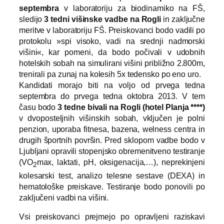
septembra
v laboratoriju za biodinamiko na FŠ,
sledijo
3 tedni višinske vadbe na Rogli
in zaključne
meritve v laboratoriju FŠ. Preiskovanci bodo vadili po
protokolu »spi visoko, vadi na srednji nadmorski
višini«, kar pomeni, da bodo počivali v udobnih
hotelskih sobah na simulirani višini približno 2.800m,
trenirali pa zunaj na kolesih 5x tedensko po eno uro.
Kandidati morajo biti na voljo od prvega tedna
septembra do prvega tedna oktobra 2013. V tem
času bodo
3 tedne bivali na Rogli (hotel Planja ****)
v dvoposteljnih višinskih sobah, vključen je polni
penzion, uporaba fitnesa, bazena, welness centra in
drugih športnih površin. Pred sklopom vadbe bodo v
Ljubljani opravili stopenjsko obremenitveno testiranje
(VO
max, laktati, pH, oksigenacija,…), neprekinjeni
2
kolesarski test, analizo telesne sestave (DEXA) in
hematološke preiskave. Testiranje bodo ponovili po
zaključeni vadbi na višini.
Vsi preiskovanci prejmejo po opravljeni raziskavi