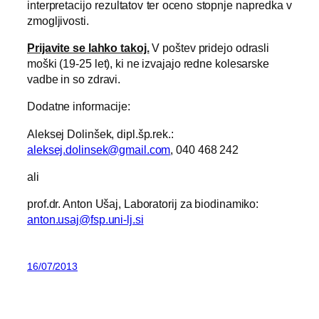
interpretacijo rezultatov ter oceno stopnje napredka v
zmogljivosti.
Prijavite se lahko takoj.
V poštev pridejo odrasli
moški (19-25 let), ki ne izvajajo redne kolesarske
vadbe in so zdravi.
Dodatne informacije:
Aleksej Dolinšek, dipl.šp.rek.:
aleksej.dolinsek@gmail.com
, 040 468 242
ali
prof.dr. Anton Ušaj, Laboratorij za biodinamiko:
anton.usaj@fsp.uni-lj.si
16/07/2013