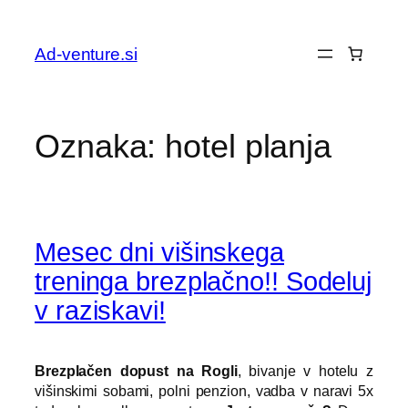
Preskoči
na
Ad-venture.si
vsebino
Oznaka:
hotel planja
Mesec dni višinskega
treninga brezplačno!! Sodeluj
v raziskavi!
Brezplačen dopust na Rogli
, bivanje v hotelu z
višinskimi sobami, polni penzion, vadba v naravi 5x