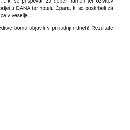
 ki so prispevali za dober namen ter oživitev
podjetju DANA ter hotelu Opara, ki so poskrbeli za
 pa v veselje.
reditve bomo objavili v prihodnjih dneh! Rezultate