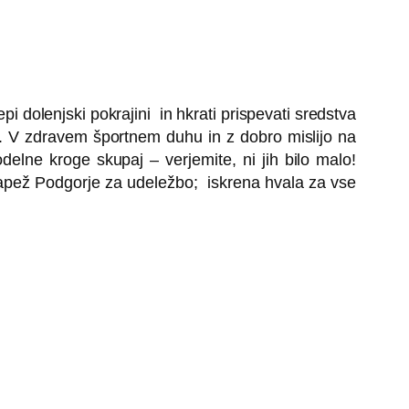
pi dolenjski pokrajini in hkrati prispevati sredstva
o. V zdravem športnem duhu in z dobro mislijo na
odelne kroge skupaj – verjemite, ni jih bilo malo!
apež Podgorje za udeležbo; iskrena hvala za vse