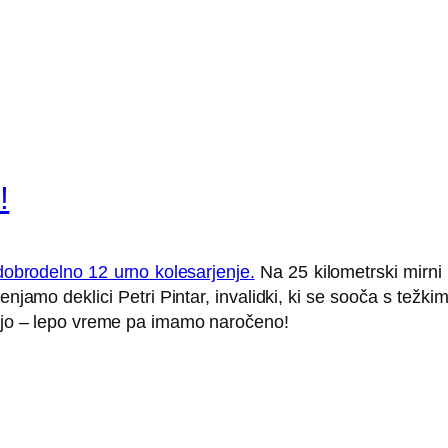
!
dobrodelno 12 urno kolesarjenje.
Na 25 kilometrski mirni 
njamo deklici Petri Pintar, invalidki, ki se sooča s tež
voljo – lepo vreme pa imamo naročeno!