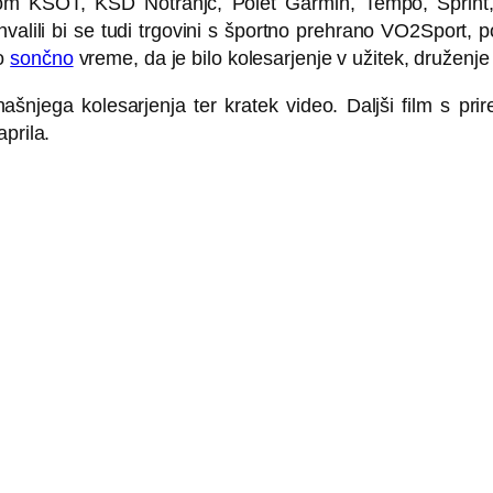
m KŠOT, KŠD Notranjc, Polet Garmin, Tempo, Sprint,…
valili bi se tudi trgovini s športno prehrano VO2Sport, 
to
sončno
vreme, da je bilo kolesarjenje v užitek, druženje
našnjega kolesarjenja ter kratek video. Daljši film s pri
prila.