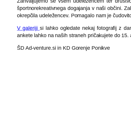
Zahvaljujemo se vsem udeležencem ter društvo
športnorekreativnega dogajanja v naši občini. Zah
okrepčila udeležencev. Pomagalo nam je čudovi
V galeriji
si lahko ogledate nekaj fotografij z da
ankete lahko na naših straneh pričakujete do 15. a
ŠD Ad-venture.si in KD Gorenje Ponikve