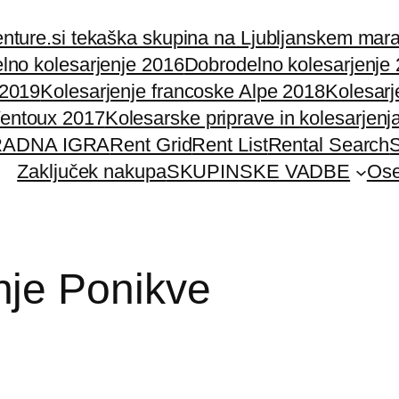
nture.si tekaška skupina na Ljubljanskem mar
lno kolesarjenje 2016
Dobrodelno kolesarjenje
 2019
Kolesarjenje francoske Alpe 2018
Kolesarj
Ventoux 2017
Kolesarske priprave in kolesarjenj
ADNA IGRA
Rent Grid
Rent List
Rental Search
S
Zaključek nakupa
SKUPINSKE VADBE
Ose
je Ponikve