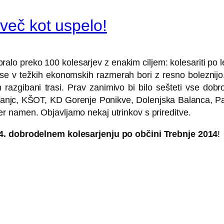
več kot uspelo!
alo preko 100 kolesarjev z enakim ciljem: kolesariti po le
ki se v težkih ekonomskih razmerah bori z resno boleznij
 razgibani trasi. Prav zanimivo bi bilo sešteti vse dobr
anjc, KŠOT, KD Gorenje Ponikve, Dolenjska Balanca, P
r namen. Objavljamo nekaj utrinkov s prireditve.
4. dobrodelnem kolesarjenju po občini Trebnje 2014
!