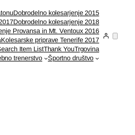
atonu
Dobrodelno kolesarjenje 2015
 2017
Dobrodelno kolesarjenje 2018
enje Provansa in Mt. Ventoux 2016
a
Kolesarske priprave Tenerife 2017
earch Item List
Thank You
Trgovina
bno trenerstvo
Športno društvo