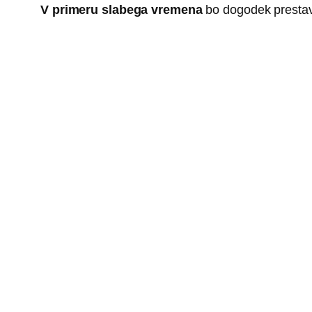
V primeru slabega vremena
bo dogodek prestavl