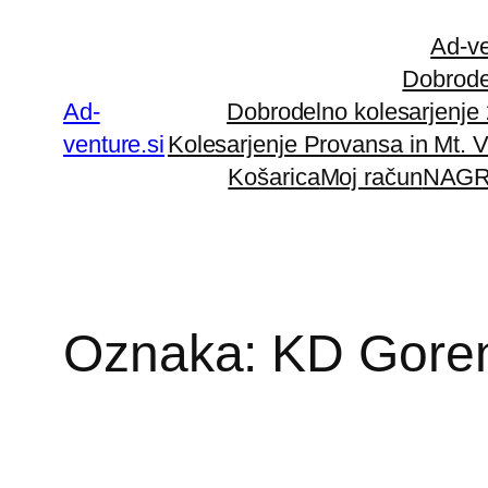
Preskoči
Ad-ve
na
Dobrode
vsebino
Ad-
Dobrodelno kolesarjenje
venture.si
Kolesarjenje Provansa in Mt. 
Košarica
Moj račun
NAGR
Oznaka:
KD Goren