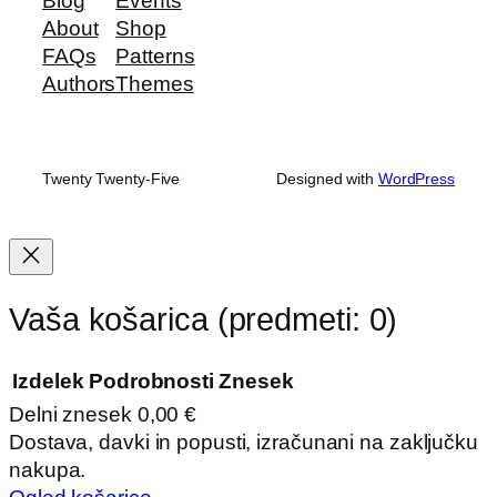
Blog
Events
About
Shop
FAQs
Patterns
Authors
Themes
Twenty Twenty-Five
Designed with
WordPress
Vaša košarica
(predmeti: 0)
Izdelek
Podrobnosti
Znesek
Delni znesek
0,00 €
Izdelki
Dostava, davki in popusti, izračunani na zaključku
nakupa.
v