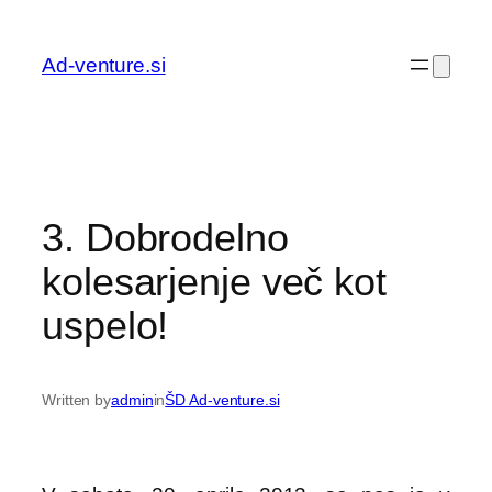
Preskoči
na
Ad-venture.si
vsebino
3. Dobrodelno
kolesarjenje več kot
uspelo!
Written by
admin
in
ŠD Ad-venture.si