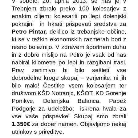
V soboto, 20. aprila 2013, se nas je v
Trebnjem zbralo preko 100 kolesarjev z
enakim ciljem: kolesariti po lepi dolenjski
pokrajini in hkrati prispevati sredstva za
Petro Pintar
,
deklico iz trebanjske občine,
ki se v težkih ekonomskih razmerah bori z
resno boleznijo. V zdravem športnem duhu
in z dobro mislijo na Petro je vsak od nas
nabiral kilometre po lepi in razgibani trasi.
Prav zanimivo bi bilo sešteti vse
dobrodelne kroge skupaj – verjemite, ni jih
bilo malo! Čestitke vsem kolesarjem ter
društvom KŠD Notranjc, KŠOT, KD Gorenje
Ponikve, Dolenjska Balanca, Papež
Podgorje za udeležbo; iskrena hvala za
vse vaše prispevke! Skupaj smo zbrali
1.350€
za dober namen. Objavljamo nekaj
utrinkov s prireditve.