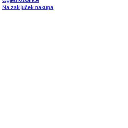
Ogled košarice
košarici
Na zaključek nakupa