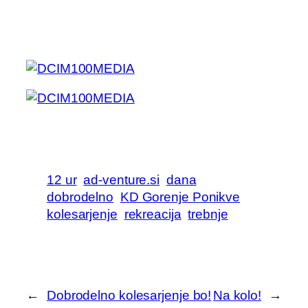
12 ur
ad-venture.si
dana
dobrodelno
KD Gorenje Ponikve
kolesarjenje
rekreacija
trebnje
←
Dobrodelno kolesarjenje bo!
Na kolo!
→