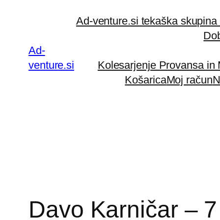
Preskoči
Ad-venture.si tekaška skupina
na
Dob
vsebino
Ad-
venture.si
Kolesarjenje Provansa in
Košarica
Moj račun
N
Davo Karničar – 7