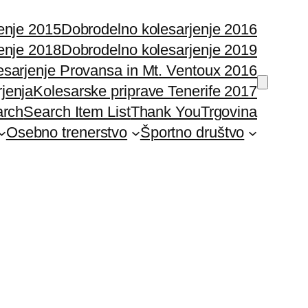
enje 2015
Dobrodelno kolesarjenje 2016
enje 2018
Dobrodelno kolesarjenje 2019
esarjenje Provansa in Mt. Ventoux 2016
rjenja
Kolesarske priprave Tenerife 2017
arch
Search Item List
Thank You
Trgovina
Osebno trenerstvo
Športno društvo