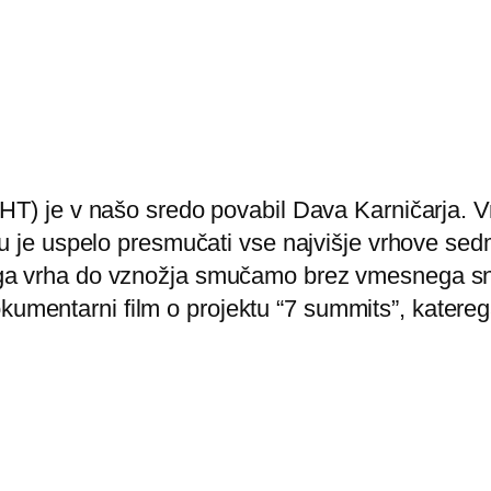
T) je v našo sredo povabil Dava Karničarja. Vr
mu je uspelo presmučati vse najvišje vrhove sedm
ega vrha do vznožja smučamo brez vmesnega sn
kumentarni film o projektu “7 summits”, katereg