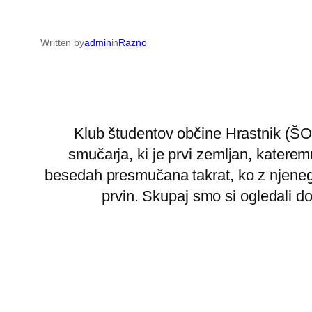
Written by
admin
in
Razno
Klub študentov občine Hrastnik (ŠOH
smučarja, ki je prvi zemljan, katere
besedah presmučana takrat, ko z njen
prvin. Skupaj smo si ogledali do