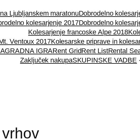
 na Ljubljanskem maratonu
Dobrodelno kolesarj
rodelno kolesarjenje 2017
Dobrodelno kolesarj
Kolesarjenje francoske Alpe 2018
Kol
 Mt. Ventoux 2017
Kolesarske priprave in kolesa
AGRADNA IGRA
Rent Grid
Rent List
Rental Se
Zaključek nakupa
SKUPINSKE VADBE
 vrhov