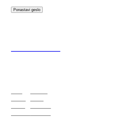
Ponastavi geslo
Ad-venture.si
skupinske vadbe, osebno trenerstvo,
kolesarske priprave
Blog
Events
About
Shop
FAQs
Patterns
Authors
Themes