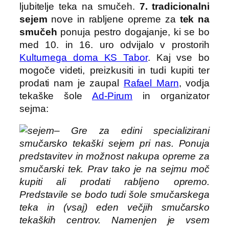
ljubitelje teka na smučeh.
7. tradicionalni
sejem
nove in rabljene opreme za
tek na
smučeh
ponuja pestro dogajanje, ki se bo
med 10. in 16. uro odvijalo v prostorih
Kulturnega doma KS Tabor
. Kaj vse bo
mogoče videti, preizkusiti in tudi kupiti ter
prodati nam je zaupal
Rafael Marn
, vodja
tekaške šole
Ad-Pirum
in organizator
sejma:
– Gre za edini specializirani
smučarsko tekaški sejem pri nas. Ponuja
predstavitev in možnost nakupa opreme za
smučarski tek. Prav tako je na sejmu moč
kupiti ali prodati rabljeno opremo.
Predstavile se bodo tudi šole smučarskega
teka in (vsaj) eden večjih smučarsko
tekaških centrov. Namenjen je vsem