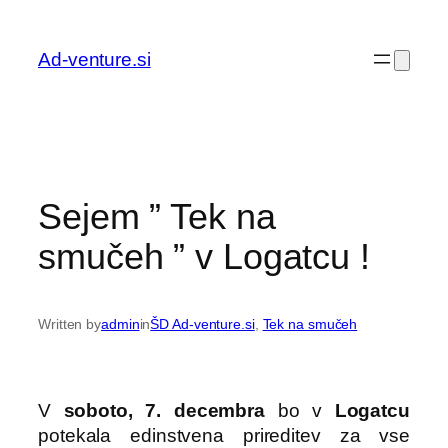
Preskoči
na
Ad-venture.si
vsebino
Sejem ” Tek na
smučeh ” v Logatcu !
Written by
admin
in
ŠD Ad-venture.si
, 
Tek na smučeh
V
soboto, 7. decembra
bo v
Logatcu
potekala edinstvena prireditev za vse