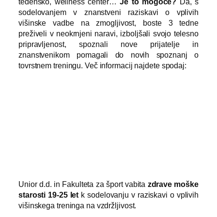
tedensko, wellness center…
Je to mogoče?
Da, s
sodelovanjem v znanstveni raziskavi o vplivih
višinske vadbe na zmogljivost, boste 3 tedne
preživeli v neokrnjeni naravi, izboljšali svojo telesno
pripravljenost, spoznali nove prijatelje in
znanstvenikom pomagali do novih spoznanj o
tovrstnem treningu. Več informacij najdete spodaj:
Unior d.d. in Fakulteta za šport vabita
zdrave moške
starosti 19-25 let
k sodelovanju v raziskavi o vplivih
višinskega treninga na vzdržljivost.