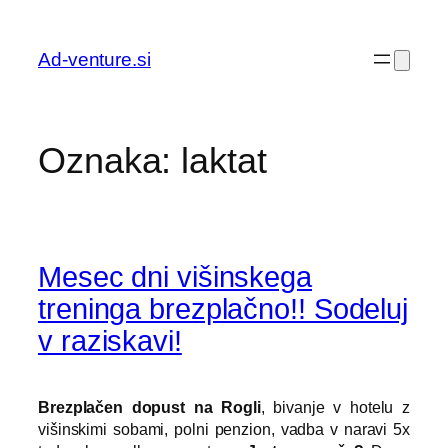
Preskoči
na
Ad-venture.si
vsebino
Oznaka:
laktat
Mesec dni višinskega
treninga brezplačno!! Sodeluj
v raziskavi!
Brezplačen dopust na Rogli
, bivanje v hotelu z
višinskimi sobami, polni penzion, vadba v naravi 5x