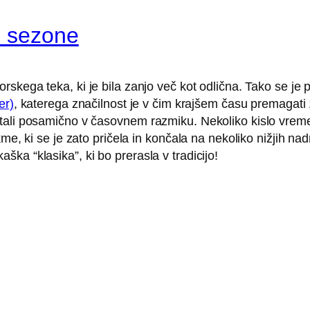
e sezone
orskega teka, ki je bila zanjo več kot odlična. Tako se je
er)
, katerega značilnost je v čim krajšem času premagat
tali posamično v časovnem razmiku. Nekoliko kislo vreme
me, ki se je zato pričela in končala na nekoliko nižjih nad
ka “klasika”, ki bo prerasla v tradicijo!
a gorskih tekov za državni pokal, hkrati pa je bila tekma
rbela za ostro konkurenco na tej zahtevni progi. Tekmoval
je sledil še ciljni vzpon na vrh Šmarne gore. Med moško el
to. V ženski konkurenci sta prvi dve mesti osvojili članici i
la
Jana Bratina
in si pritekla tudi 3. mesto med članicami.
 teka
ji iskreno čestitamo!!