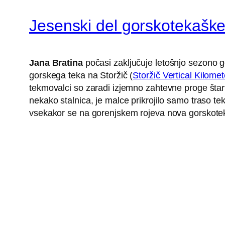
Jesenski del gorskotekašk
Jana Bratina
počasi zaključuje letošnjo sezono g
gorskega teka na Storžič (
Storžič Vertical Kilomet
tekmovalci so zaradi izjemno zahtevne proge štar
nekako stalnica, je malce prikrojilo samo traso tek
vsekakor se na gorenjskem rojeva nova gorskotekaš
S
tekom na Šmarno goro
se je končala tudi sezon
Mednarodna udeležba s preko 150 udeleženci je posk
se najprej povzpeli na Grmado, spustu v dolino pa 
najboljši Slovenec, Mitja Kosovelj je osvojil 5. mes
Mateja Kosovelj. Kot osma ženska je na vrh stopi
skupno 3. mesto v državnem pokalu gorskega