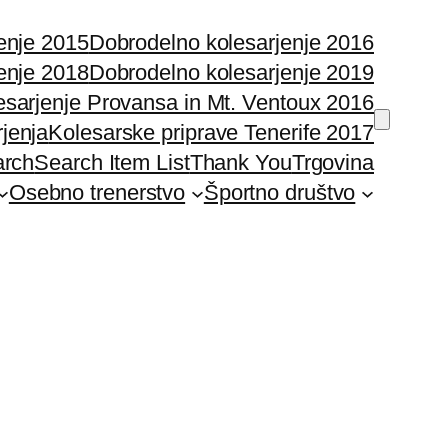
enje 2015
Dobrodelno kolesarjenje 2016
enje 2018
Dobrodelno kolesarjenje 2019
esarjenje Provansa in Mt. Ventoux 2016
rjenja
Kolesarske priprave Tenerife 2017
arch
Search Item List
Thank You
Trgovina
Osebno trenerstvo
Športno društvo