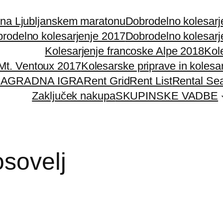
 na Ljubljanskem maratonu
Dobrodelno kolesarj
rodelno kolesarjenje 2017
Dobrodelno kolesarj
Kolesarjenje francoske Alpe 2018
Kol
 Mt. Ventoux 2017
Kolesarske priprave in kolesa
AGRADNA IGRA
Rent Grid
Rent List
Rental Se
Zaključek nakupa
SKUPINSKE VADBE
osovelj