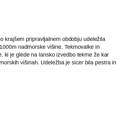
 po krajšem pripravljalnem obdobju udeležila
i 1000m nadmorske višine. Tekmovalke in
, ki je glede na lansko izvedbo tekme že kar
morskih višinah. Udeležba je sicer bila pestra in
 zadnja v svetovni seriji WMRA Grand Prix.
ci so s traso pričeli pri policijski šoli v Tacnu,
ito sta prepričljivo povedla eritrejska tekača,
talijanske ekipe, tretja pa je na vrh pritekla
 Za ta izjemen uspeh, ki ji je prinesel tudi