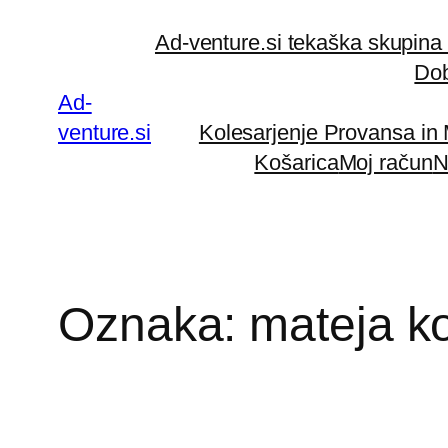
Preskoči
Ad-venture.si tekaška skupina
na
Dob
vsebino
Ad-
venture.si
Kolesarjenje Provansa in
Košarica
Moj račun
N
Oznaka:
mateja k