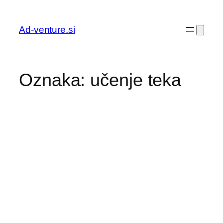
Preskoči
na
Ad-venture.si
vsebino
Oznaka:
učenje teka