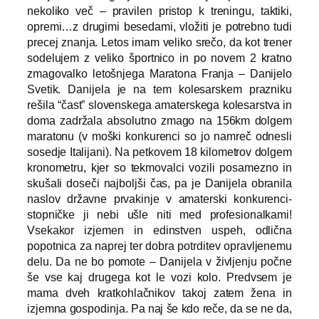
nekoliko več – pravilen pristop k treningu, taktiki,
opremi…z drugimi besedami, vložiti je potrebno tudi
precej znanja. Letos imam veliko srečo, da kot trener
sodelujem z veliko športnico in po novem 2 kratno
zmagovalko letošnjega Maratona Franja – Danijelo
Svetik. Danijela je na tem kolesarskem prazniku
rešila “čast” slovenskega amaterskega kolesarstva in
doma zadržala absolutno zmago na 156km dolgem
maratonu (v moški konkurenci so jo namreč odnesli
sosedje Italijani). Na petkovem 18 kilometrov dolgem
kronometru, kjer so tekmovalci vozili posamezno in
skušali doseči najboljši čas, pa je Danijela obranila
naslov državne prvakinje v amaterski konkurenci-
stopničke ji nebi ušle niti med profesionalkami!
Vsekakor izjemen in edinstven uspeh, odlična
popotnica za naprej ter dobra potrditev opravljenemu
delu. Da ne bo pomote – Danijela v življenju počne
še vse kaj drugega kot le vozi kolo. Predvsem je
mama dveh kratkohlačnikov takoj zatem žena in
izjemna gospodinja. Pa naj še kdo reče, da se ne da,