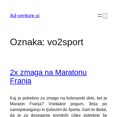
Preskoči
na
Ad-venture.si
vsebino
Oznaka:
vo2sport
2x zmaga na Maratonu
Franja
Kaj je potrebno za zmago na kolesarski dirki, kot je
Maraton Franja? Vsekakor pogum, želja po
samopreseganju in ljubezen do športa. Sam bi dodal,
da je za doseganje tovrstnih ciljev potrebno še