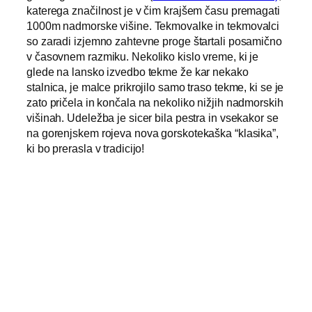
katerega značilnost je v čim krajšem času premagati
1000m nadmorske višine. Tekmovalke in tekmovalci
so zaradi izjemno zahtevne proge štartali posamično
v časovnem razmiku. Nekoliko kislo vreme, ki je
glede na lansko izvedbo tekme že kar nekako
stalnica, je malce prikrojilo samo traso tekme, ki se je
zato pričela in končala na nekoliko nižjih nadmorskih
višinah. Udeležba je sicer bila pestra in vsekakor se
na gorenjskem rojeva nova gorskotekaška “klasika”,
ki bo prerasla v tradicijo!