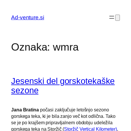
Preskoči
na
Ad-venture.si
vsebino
Oznaka:
wmra
Jesenski del gorskotekaške
sezone
Jana Bratina
počasi zaključuje letošnjo sezono
gorskega teka, ki je bila zanjo več kot odlična. Tako
se je po krajšem pripravljalnem obdobju udeležila
gorskega teka na Storžič (
Storžič Vertical Kilometer)
,