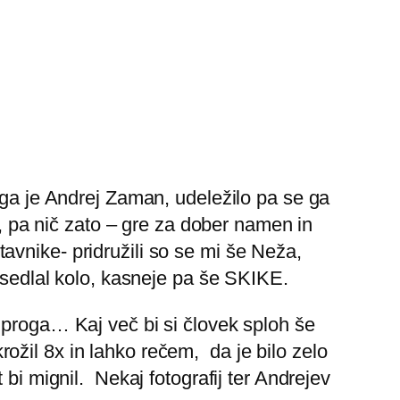
 ga je Andrej Zaman, udeležilo pa se ga
v, pa nič zato – gre za dober namen in
stavnike- pridružili so se mi še Neža,
osedlal kolo, kasneje pa še SKIKE.
 proga… Kaj več bi si človek sploh še
ožil 8x in lahko rečem, da je bilo zelo
bi mignil. Nekaj fotografij ter Andrejev