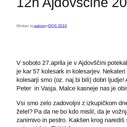
12h Ajdovščine 20
Written by
admin
in
DOS 2010
V soboto 27.aprila je v Ajdovščini poteka
je kar 57 kolesark in kolesarjev. Nekateri
kolesarji smo (oz. naj bi bili) dobri ljudj
Peter in Vasja. Malce kasneje nas je obi
Vsi smo zelo zadovoljni z izkupičkom dne
želel? Pa da ne bo kdo mislil, da je vož
zanimivo in pestro. Kakšen krog narediš s