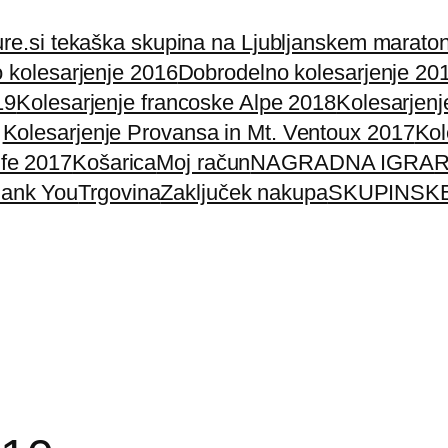
re.si tekaška skupina na Ljubljanskem marato
 kolesarjenje 2016
Dobrodelno kolesarjenje 20
19
Kolesarjenje francoske Alpe 2018
Kolesarjenj
Kolesarjenje Provansa in Mt. Ventoux 2017
Kol
ife 2017
Košarica
Moj račun
NAGRADNA IGRA
R
ank You
Trgovina
Zaključek nakupa
SKUPINSK