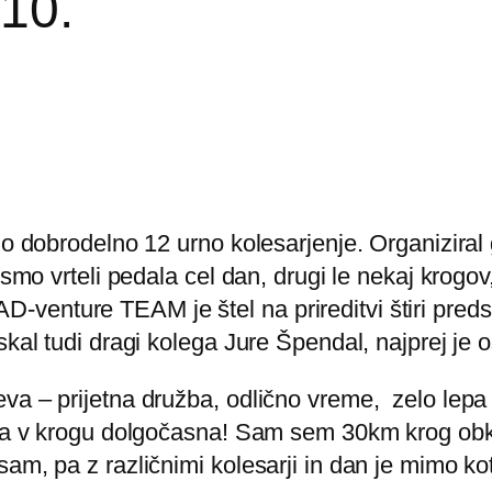
10.
lo dobrodelno 12 urno kolesarjenje. Organiziral
 smo vrteli pedala cel dan, drugi le nekaj krogo
e! AD-venture TEAM je štel na prireditvi štiri pred
skal tudi dragi kolega Jure Špendal, najprej je 
va – prijetna družba, odlično vreme, zelo lepa
nja v krogu dolgočasna! Sam sem 30km krog obkr
am, pa z različnimi kolesarji in dan je mimo kot 