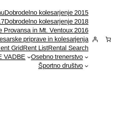
nu
Dobrodelno kolesarjenje 2015
17
Dobrodelno kolesarjenje 2018
e Provansa in Mt. Ventoux 2016
esarske priprave in kolesarjenja
ent Grid
Rent List
Rental Search
E VADBE
Osebno trenerstvo
Športno društvo