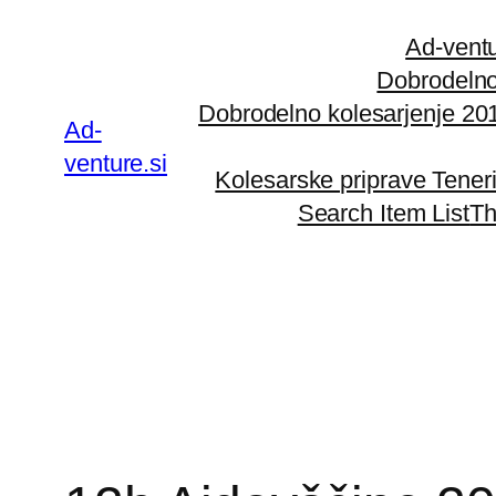
Preskoči
Ad-ventu
na
Dobrodelno
vsebino
Dobrodelno kolesarjenje 20
Ad-
venture.si
Kolesarske priprave Tener
Search Item List
Th