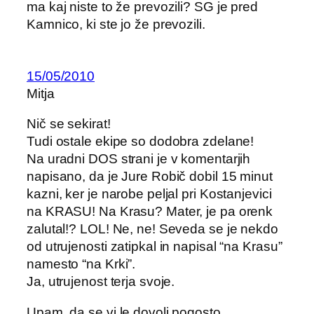
ma kaj niste to že prevozili? SG je pred
Kamnico, ki ste jo že prevozili.
15/05/2010
Mitja
Nič se sekirat!
Tudi ostale ekipe so dodobra zdelane!
Na uradni DOS strani je v komentarjih
napisano, da je Jure Robič dobil 15 minut
kazni, ker je narobe peljal pri Kostanjevici
na KRASU! Na Krasu? Mater, je pa orenk
zalutal!? LOL! Ne, ne! Seveda se je nekdo
od utrujenosti zatipkal in napisal “na Krasu”
namesto “na Krki”.
Ja, utrujenost terja svoje.
Upam, da se vi le dovolj pogosto