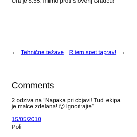
Ura je 8:55, hitimo proti Slovenj Gradcu!
←
Tehnične težave
Ritem spet taprav!
→
Comments
2 odziva na “Napaka pri objavi! Tudi ekipa
je malce zdelana! 🙂 Ignorirajte”
15/05/2010
Poli