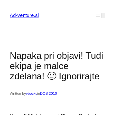
Preskoči
na
Ad-venture.si
vsebino
Napaka pri objavi! Tudi
ekipa je malce
zdelana! 🙂 Ignorirajte
Written by
vbocko
in
DOS 2010