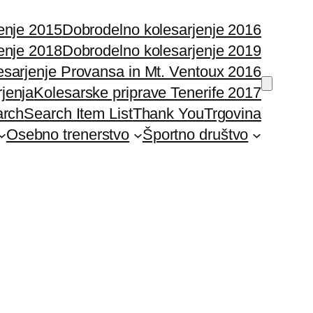
enje 2015
Dobrodelno kolesarjenje 2016
enje 2018
Dobrodelno kolesarjenje 2019
esarjenje Provansa in Mt. Ventoux 2016
rjenja
Kolesarske priprave Tenerife 2017
arch
Search Item List
Thank You
Trgovina
Osebno trenerstvo
Športno društvo