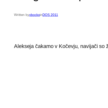
Written by
vbocko
in
DOS 2011
Alekseja čakamo v Kočevju, navijači so že