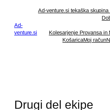
Preskoči
Ad-venture.si tekaška skupina
na
Dob
vsebino
Ad-
venture.si
Kolesarjenje Provansa in
Košarica
Moj račun
N
Drugi del ekipe