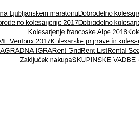
 na Ljubljanskem maratonu
Dobrodelno kolesarj
rodelno kolesarjenje 2017
Dobrodelno kolesarj
Kolesarjenje francoske Alpe 2018
Kol
 Mt. Ventoux 2017
Kolesarske priprave in kolesa
AGRADNA IGRA
Rent Grid
Rent List
Rental Se
Zaključek nakupa
SKUPINSKE VADBE