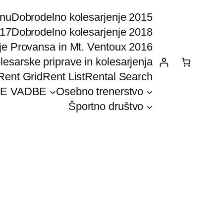
onu
Dobrodelno kolesarjenje 2015
017
Dobrodelno kolesarjenje 2018
je Provansa in Mt. Ventoux 2016
lesarske priprave in kolesarjenja
Rent Grid
Rent List
Rental Search
E VADBE
Osebno trenerstvo
Športno društvo