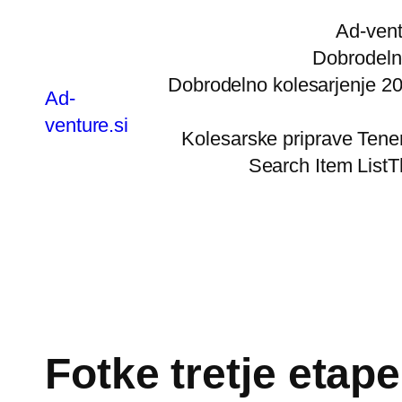
Preskoči
Ad-vent
na
Dobrodeln
vsebino
Dobrodelno kolesarjenje 2
Ad-
venture.si
Kolesarske priprave Tene
Search Item List
T
Fotke tretje etape