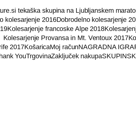
ure.si tekaška skupina na Ljubljanskem marat
o kolesarjenje 2016
Dobrodelno kolesarjenje 2
019
Kolesarjenje francoske Alpe 2018
Kolesarjen
Kolesarjenje Provansa in Mt. Ventoux 2017
Ko
rife 2017
Košarica
Moj račun
NAGRADNA IGRA
hank You
Trgovina
Zaključek nakupa
SKUPINSK