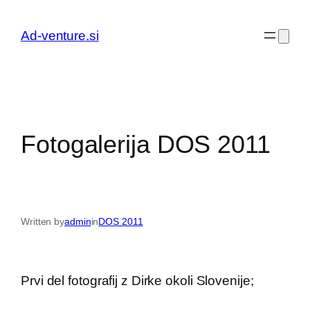
Preskoči
na
Ad-venture.si
vsebino
Fotogalerija DOS 2011
Written by
admin
in
DOS 2011
Prvi del fotografij z Dirke okoli Slovenije;