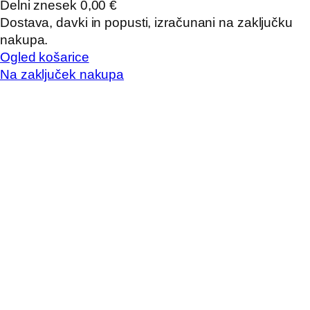
Delni znesek
0,00 €
Izdelki
Dostava, davki in popusti, izračunani na zaključku
nakupa.
v
Ogled košarice
košarici
Na zaključek nakupa