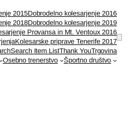
enje 2015
Dobrodelno kolesarjenje 2016
enje 2018
Dobrodelno kolesarjenje 2019
esarjenje Provansa in Mt. Ventoux 2016
rjenja
Kolesarske priprave Tenerife 2017
arch
Search Item List
Thank You
Trgovina
Osebno trenerstvo
Športno društvo