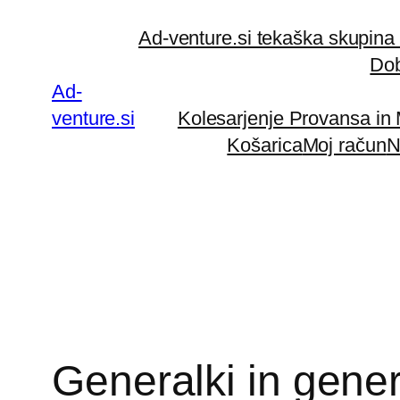
Preskoči
Ad-venture.si tekaška skupina
na
Dob
vsebino
Ad-
venture.si
Kolesarjenje Provansa in
Košarica
Moj račun
N
Generalki in gener