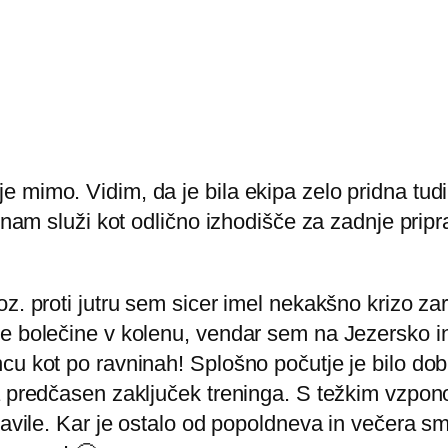
mimo. Vidim, da je bila ekipa zelo pridna tudi 
ng nam služi kot odlično izhodišče za zadnje pr
oz. proti jutru sem sicer imel nekakšno krizo z
e bolečine v kolenu, vendar sem na Jezersko in
cu kot po ravninah! Splošno počutje je bilo dob
za predčasen zaključek treninga. S težkim vzpo
javile. Kar je ostalo od popoldneva in večera sm