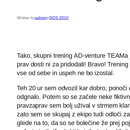
Written by
admin
in
DOS 2010
Tako, skupni trening AD-venture TEAMa je 
prav dosti ni za pridodati! Bravo! Treni
vse od sebe in uspeh ne bo izostal.
Teh 20 ur sem odvozil kar dobro, ponoči 
odgnalo. Potem so se začele neke fiktivn
pravzaprav sem bolj užival v strmem klan
zato sem se skupaj z ekipo tudi odloči 
glede na to, da so se bolečine že prej po