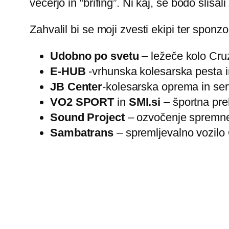
večerjo in “brifing”. Ni kaj, še bodo slišal
Zahvalil bi se moji zvesti ekipi ter sponzo
Udobno po svetu
– ležeče kolo Cru
E-HUB
-vrhunska kolesarska pesta i
JB Center
-kolesarska oprema in ser
VO2 SPORT
in
SMI.si
– športna pr
Sound Project
– ozvočenje spremne
Sambatrans
– spremljevalno vozilo