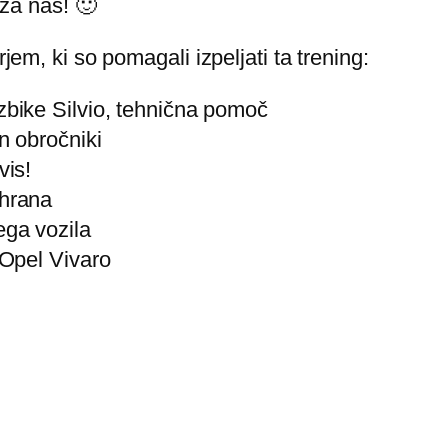
i za nas! 🙂
rjem, ki so pomagali izpeljati ta trening:
zbike Silvio, tehnična pomoč
n obročniki
vis!
ehrana
ga vozila
 Opel Vivaro