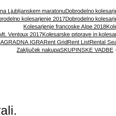
 na Ljubljanskem maratonu
Dobrodelno kolesarj
rodelno kolesarjenje 2017
Dobrodelno kolesarj
Kolesarjenje francoske Alpe 2018
Kol
 Mt. Ventoux 2017
Kolesarske priprave in kolesa
AGRADNA IGRA
Rent Grid
Rent List
Rental Se
Zaključek nakupa
SKUPINSKE VADBE
ali.