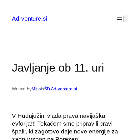
Preskoči
na
Ad-venture.si
vsebino
Javljanje ob 11. uri
Written by
Mitja
in
ŠD Ad-venture.si
V Hudajužini vlada prava navijaška
evforija!!! Tekačem smo pripravili pravi
špalir, ki zagotovo daje nove energije za
zadnji vzpon na Porezen!