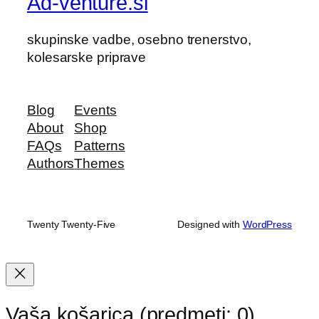
Ad-venture.si
skupinske vadbe, osebno trenerstvo,
kolesarske priprave
Blog
Events
About
Shop
FAQs
Patterns
Authors
Themes
Twenty Twenty-Five
Designed with
WordPress
Vaša košarica
(predmeti: 0)