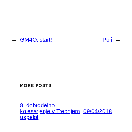
←
GM4O, start!
Poli
→
MORE POSTS
8. dobrodelno
kolesarjenje v Trebnjem
09/04/2018
uspelo!