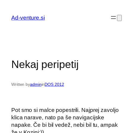
Preskoči
na
Ad-venture.si
vsebino
Nekaj peripetij
Written by
admin
in
DOS 2012
Pot smo si malce popestrili. Najprej zavoljo
klica narave, nato pa še navigacijske
napake. Če bi bil vedež, nebi bil tu, ampak
že v Kozini:))