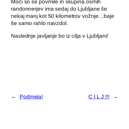
Moči so se povrnile in skupina osmih
randonnerjev ima sedaj do Ljubljane še
nekaj manj kot 50 kilometrov vožnje…baje
še samo rahlo navzdol.
Naslednje javljanje bo iz cilja v Ljubljani!
←
Podmeja!
C I L J !!!
→