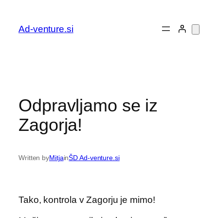
Preskoči
na
Ad-venture.si
vsebino
Odpravljamo se iz
Zagorja!
Written by
Mitja
in
ŠD Ad-venture.si
Tako, kontrola v Zagorju je mimo!