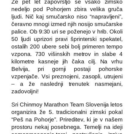
Že pet let zapovrstjo se vsako zimsko
nedeljo pod Pohorjem zbira velika gruča
ljudi. Nič kaj smučarsko niso “napravljeni”,
čeravno mnogi izmed njih nosijo smučarske
palice. Ob 9:30 uri se poženejo v hrib. Okoli
50 ljudi uprizori pravi šprinterski spekatel,
ostalih 200 ubere sebi bolj primeren tempo
vzpona. 730 višinskih metrov in slabe 4
kilometre kasneje jih čaka cilj. Na vrhu
Belvija, pri gornji postaji pohorske
vzpenjače. Vsi preznojeni, zasopli, utrujeni
– a že naslednji trenutek nasmejani,
zadovoljni!
Sri Chinmoy Marathon Team Slovenija letos
organizira že 5. tradicionalni zimski pokal
“Peš na Pohorje”. Prireditev, ki je v našem
prostoru nekaj posebnega. Temelji na ideji