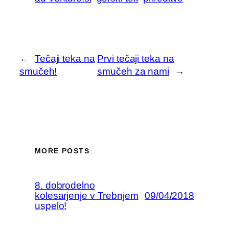
←
Tečaji teka na
Prvi tečaji teka na
smučeh!
smučeh za nami
→
MORE POSTS
8. dobrodelno
kolesarjenje v Trebnjem
09/04/2018
uspelo!