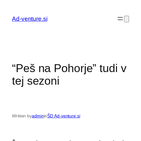
Preskoči
na
Ad-venture.si
vsebino
“Peš na Pohorje” tudi v
tej sezoni
Written by
admin
in
ŠD Ad-venture.si