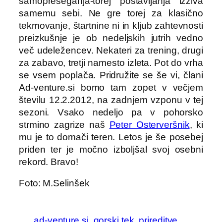
samopreseganja-torej postavljanja izziva
samemu sebi. Ne gre torej za klasično
tekmovanje, štartnine ni in kljub zahtevnosti
preizkušnje je ob nedeljskih jutrih vedno
več udeležencev. Nekateri za trening, drugi
za zabavo, tretji namesto izleta. Pot do vrha
se vsem poplača. Pridružite se še vi, člani
Ad-venture.si bomo tam zopet v večjem
številu 12.2.2012, na zadnjem vzponu v tej
sezoni. Vsako nedeljo pa v pohorsko
strmino zagrize naš
Peter Osterveršnik
, ki
mu je to domači teren. Letos je še posebej
priden ter je močno izboljšal svoj osebni
rekord. Bravo!
Foto: M.Selinšek
ad-venture.si
gorski tek
prireditve