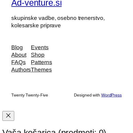
Ad-venture.si
skupinske vadbe, osebno trenerstvo,
kolesarske priprave
Blog
Events
About
Shop
FAQs
Patterns
Authors
Themes
Twenty Twenty-Five
Designed with
WordPress
Vaša košarica
(predmeti: 0)