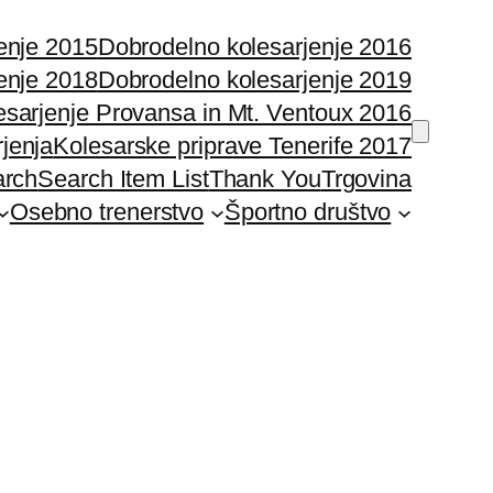
enje 2015
Dobrodelno kolesarjenje 2016
enje 2018
Dobrodelno kolesarjenje 2019
esarjenje Provansa in Mt. Ventoux 2016
rjenja
Kolesarske priprave Tenerife 2017
arch
Search Item List
Thank You
Trgovina
Osebno trenerstvo
Športno društvo