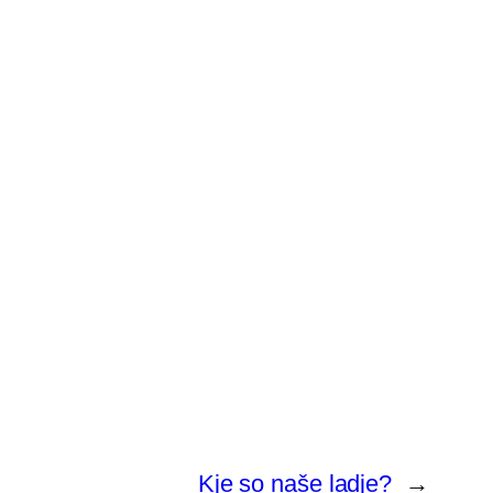
Kje so naše ladje?
→