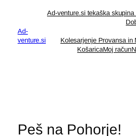
Preskoči
Ad-venture.si tekaška skupina
na
Dob
vsebino
Ad-
venture.si
Kolesarjenje Provansa in
Košarica
Moj račun
N
Peš na Pohorje!