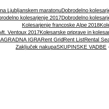
 na Ljubljanskem maratonu
Dobrodelno kolesarj
rodelno kolesarjenje 2017
Dobrodelno kolesarj
Kolesarjenje francoske Alpe 2018
Kol
 Mt. Ventoux 2017
Kolesarske priprave in kolesa
AGRADNA IGRA
Rent Grid
Rent List
Rental Se
Zaključek nakupa
SKUPINSKE VADBE