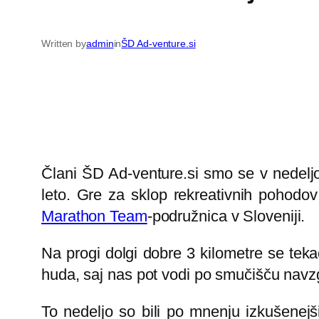
Written by
admin
in
ŠD Ad-venture.si
Člani ŠD Ad-venture.si smo se v nedeljo 
leto. Gre za sklop rekreativnih pohodo
Marathon Team
-podružnica v Sloveniji.
Na progi dolgi dobre 3 kilometre se tek
huda, saj nas pot vodi po smučišču navz
To nedeljo so bili po mnenju izkušenejš