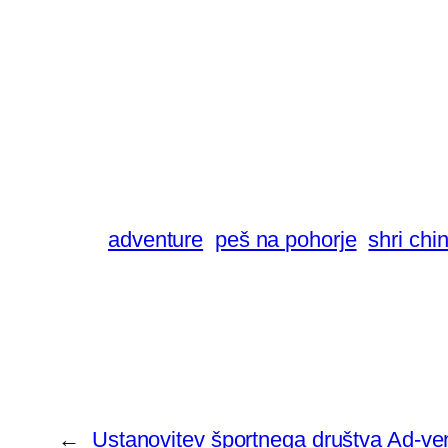
adventure
peš na pohorje
shri chi
←
Ustanovitev športnega društva Ad-ven