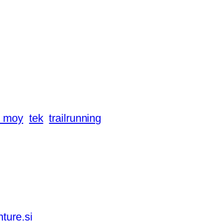
n moy
tek
trailrunning
ture.si