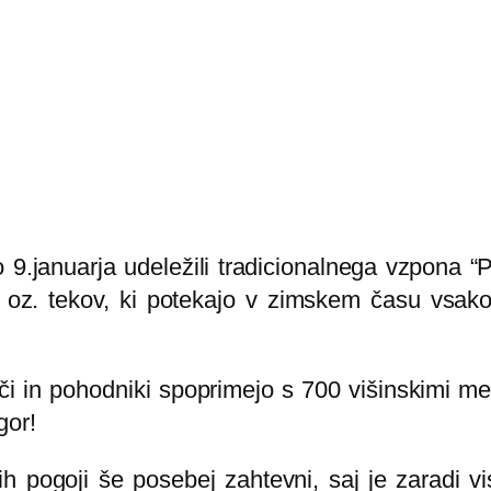
9.januarja udeležili tradicionalnega vzpona “P
v oz. tekov, ki potekajo v zimskem času vsako
ači in pohodniki spoprimejo s 700 višinskimi m
gor!
ih pogoji še posebej zahtevni, saj je zaradi 