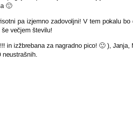
ha 🙂
l, prisotni pa izjemno zadovoljni! V tem pokalu b
 še večjem številu!
.!!! in izžbrebana za nagradno pico! 🙂 ), Janja
0 neustrašnih.