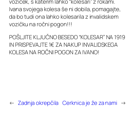
voziček, s katerim lahko “kolesari” z rokami.
Ivana svojega kolesa še ni dobila, pomagajte,
da bo tudi ona lahko kolesarila z invalidskem
vozičku na ročni pogon!!!
POŠLJITE KLJUČNO BESEDO “KOLESAR” NA 1919
IN PRISPEVAJTE 1€ ZA NAKUP INVALIDSKEGA
KOLESA NA ROČNI POGON ZA IVANO!
←
Zadnja okrepčila
Cerknica je že za nami
→