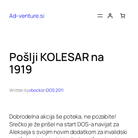
Preskoči
na
Ad-venture.si
vsebino
Pošlji KOLESAR na
1919
Written by
vbocko
in
DOS 2011
Dobrodelna akcija še poteka, ne pozabite!
Srečko je že prišel na start DOS-a navijat za
Alekseja s svojim novim dodatkom za invalidski