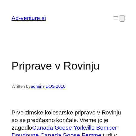
Preskoči
na
Ad-venture.si
vsebino
Priprave v Rovinju
Written by
admin
in
DOS 2010
Prve zimske kolesarske priprave v Rovinju
so se predčasno končale. Vreme jo je
zagodlo
Canada Goose Yorkville Bomber
Doudoune Canada Goose Femme
tudi v