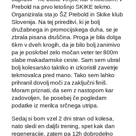
Prebold na prvo letošnjo SKIKE tekmo.
Organizirala sta jo ŠZ Prebold in Skike klub
Slovenija. Na tej prireditvi, ki je bolj
družabnega in promocijskega duha, se je
zbrala pisana druščina. Proga je bila dolga
6km v dveh krogih, da je bilo bolj zanimivo
pa je poskrbel zelo močan veter ter 800m
slabe makadamske ceste. Sam sem ubral
bolj kolesarsko taktiko in izkoristil zavetrje
tekmovalca pred mano. Tako sem lahko
prihranil dovolj moči za zaključni finiš.
Moram priznati, da sem z nastopom kar
zadovoljen, še posebej če pogledam
podatke iz merilca srčnega utripa.
Sedaj si bom vzel 2 dni stran od kolesa,
nato sledi en daljši trening, spet kak dan
regeneracije, zatem pa 12h dobrodelno