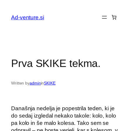
Preskoči
na
Ad-venture.si
vsebino
Prva SKIKE tekma.
Written by
admin
in
SKIKE
Današnja nedelja je popestrila teden, ki je
do sedaj izgledal nekako takole: kolo, kolo
pa kolo in še malo kolesa. Tako sem se
odpravil – ne boste verjeli, kar s kolesom, v