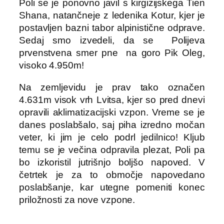
Poli se je ponovno javil s kirgizijskega Tien
Shana, natančneje z ledenika Kotur, kjer je
postavljen bazni tabor alpinistične odprave.
Sedaj smo izvedeli, da se Polijeva
prvenstvena smer pne na goro Pik Oleg,
visoko 4.950m!
Na zemljevidu je prav tako označen
4.631m visok vrh Lvitsa, kjer so pred dnevi
opravili aklimatizacijski vzpon. Vreme se je
danes poslabšalo, saj piha izredno močan
veter, ki jim je celo podrl jedilnico! Kljub
temu se je večina odpravila plezat, Poli pa
bo izkoristil jutrišnjo boljšo napoved. V
četrtek je za to območje napovedano
poslabšanje, kar utegne pomeniti konec
priložnosti za nove vzpone.