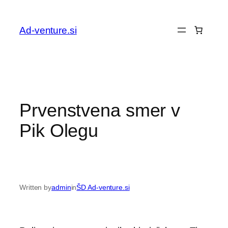
Preskoči
na
Ad-venture.si
vsebino
Prvenstvena smer v
Pik Olegu
Written by
admin
in
ŠD Ad-venture.si