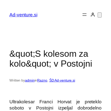
Preskoči
na
Ad-venture.si
vsebino
&quot;S kolesom za
kolo&quot; v Postojni
Written by
admin
in
Razno
, 
ŠD Ad-venture.si
Ultrakolesar Franci Horvat je preteklo
soboto v Postojni izpeljal dobrodelno