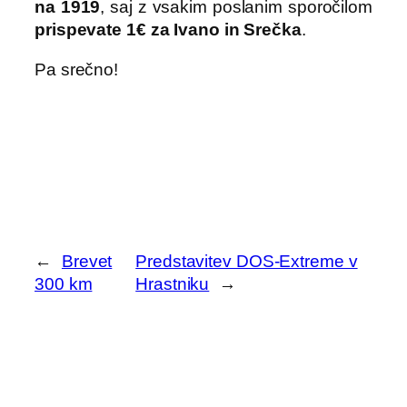
na 1919
, saj z vsakim poslanim sporočilom
prispevate 1€ za Ivano in Srečka
.
Pa srečno!
←
Brevet
Predstavitev DOS-Extreme v
300 km
Hrastniku
→