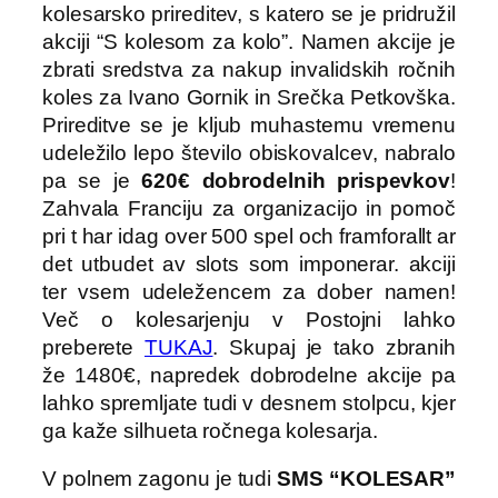
kolesarsko prireditev, s katero se je pridružil
akciji “S kolesom za kolo”. Namen akcije je
zbrati sredstva za nakup invalidskih ročnih
koles za Ivano Gornik in Srečka Petkovška.
Prireditve se je kljub muhastemu vremenu
udeležilo lepo število obiskovalcev, nabralo
pa se je
620€ dobrodelnih prispevkov
!
Zahvala Franciju za organizacijo in pomoč
pri t har idag over 500 spel och framforallt ar
det utbudet av slots som imponerar. akciji
ter vsem udeležencem za dober namen!
Več o kolesarjenju v Postojni lahko
preberete
TUKAJ
. Skupaj je tako zbranih
že 1480€, napredek dobrodelne akcije pa
lahko spremljate tudi v desnem stolpcu, kjer
ga kaže silhueta ročnega kolesarja.
V polnem zagonu je tudi
SMS “KOLESAR”