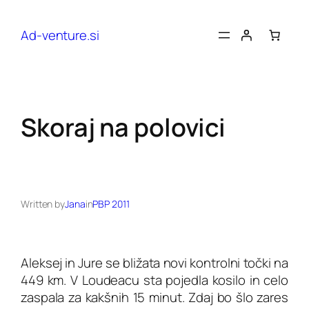
Preskoči
na
Ad-venture.si
vsebino
Skoraj na polovici
Written by
Jana
in
PBP 2011
Aleksej in Jure se bližata novi kontrolni točki na
449 km. V Loudeacu sta pojedla kosilo in celo
zaspala za kakšnih 15 minut. Zdaj bo šlo zares