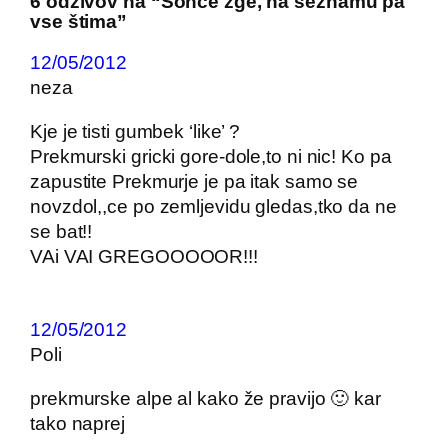
6 odzivov na “Sonce žge, na seznamu pa
vse štima”
12/05/2012
neza
Kje je tisti gumbek ‘like’ ?
Prekmurski gricki gore-dole,to ni nic! Ko pa
zapustite Prekmurje je pa itak samo se
novzdol,,ce po zemljevidu gledas,tko da ne
se bat!!
VAi VAI GREGOOOOOR!!!
12/05/2012
Poli
prekmurske alpe al kako že pravijo 🙂 kar
tako naprej