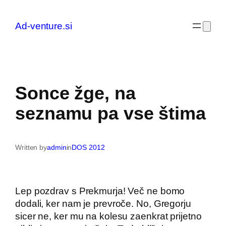
Preskoči
na
Ad-venture.si
vsebino
Sonce žge, na
seznamu pa vse štima
Written by
admin
in
DOS 2012
Lep pozdrav s Prekmurja! Več ne bomo
dodali, ker nam je prevroče. No, Gregorju
sicer ne, ker mu na kolesu zaenkrat prijetno