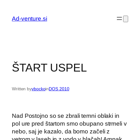
Preskoči
na
Ad-venture.si
vsebino
ŠTART USPEL
Written by
vbocko
in
DOS 2010
Nad Postojno so se zbrali temni oblaki in
pol ure pred štartom smo obupano strmeli v
nebo, saj je kazalo, da bomo začeli z
vetrom v laseh in z vodo v hlačah! Ampak