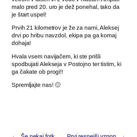
malo pred 20. uro je dež ponehal, tako da
je štart uspel!
Prvih 21 kilometrov je že za nami, Aleksej
drvi po hribu navzdol, ekipa pa ga komaj
dohaja!
Hvala vsem navijačem, ki ste prišli
spodbujati Alekseja v Postojno ter tistim, ki
ga čakate ob progi!!
Spremljajte nas! 🙂
←
Še nekaj fotk
Prvi resnejši vzpon
→